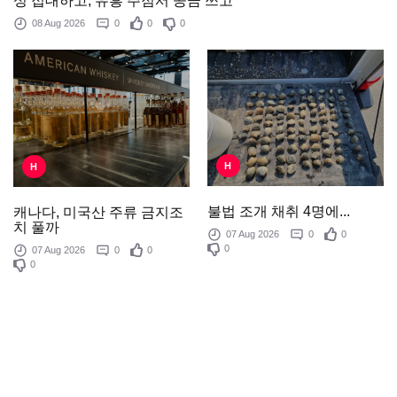
성 접대하고, 유흥 주점서 공금 쓰고
08 Aug 2026
0
0
0
H
H
불법 조개 채취 4명에...
캐나다, 미국산 주류 금지조
치 풀까
07 Aug 2026
0
0
0
07 Aug 2026
0
0
0