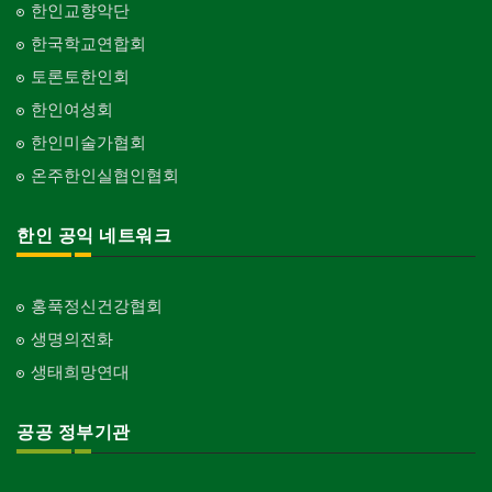
한인교향악단
한국학교연합회
토론토한인회
한인여성회
한인미술가협회
온주한인실협인협회
한인 공익 네트워크
홍푹정신건강협회
생명의전화
생태희망연대
공공 정부기관