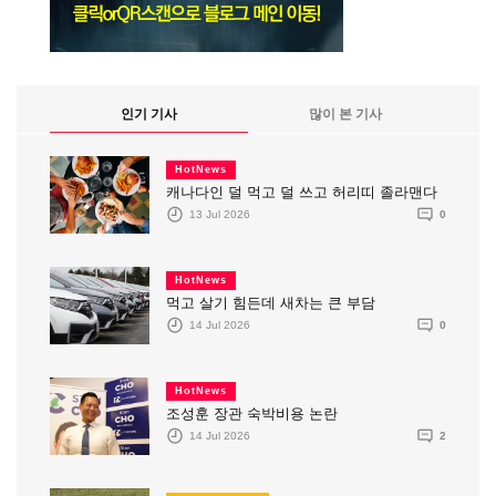
인기 기사
많이 본 기사
HotNews
캐나다인 덜 먹고 덜 쓰고 허리띠 졸라맨다
13 Jul 2026
0
HotNews
먹고 살기 힘든데 새차는 큰 부담
14 Jul 2026
0
HotNews
조성훈 장관 숙박비용 논란
14 Jul 2026
2