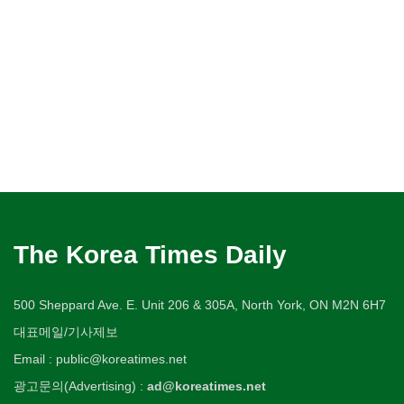
The Korea Times Daily
500 Sheppard Ave. E. Unit 206 & 305A, North York, ON M2N 6H7
대표메일/기사제보
Email : public@koreatimes.net
광고문의(Advertising) :
ad@koreatimes.net