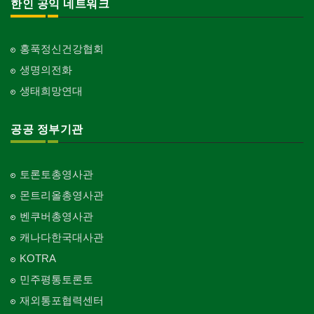
한인 공익 네트워크
홍푹정신건강협회
생명의전화
생태희망연대
공공 정부기관
토론토총영사관
몬트리올총영사관
벤쿠버총영사관
캐나다한국대사관
KOTRA
민주평통토론토
재외통포협력센터