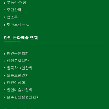
부동산·재정
주간한국
업소록
찾아오시는 길
한인 문화예술 연합
한인문인협회
한인교향악단
한국학교연합회
토론토한인회
한인여성회
한인미술가협회
온주한인실협인협회