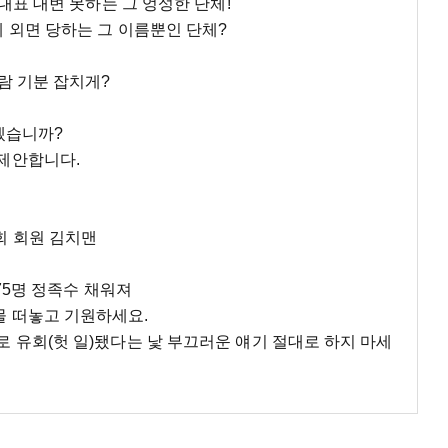
 대표 대변 못하는 그 엉성한 단체!
 외면 당하는 그 이름뿐인 단체?
람 기분 잡치게?
않겠습니까?
제안합니다.
회 회원 김치맨
 75명 정족수 채워져
 떠놓고 기원하세요.
 유회(헛 일)됐다는 낯 부끄러운 얘기 절대로 하지 마세