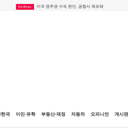
미국 영주권 수속 한인, 공항서 체포돼
HotNews
퇴역 군용기, 산불 진화에 투입
HotNews
국세청 등 해킹 피해자 보상 청구 시작
HotNews
살사축제 총격 용의자 기소
HotNews
아동병원 직원 성범죄 혐의로 기소
HotNews
불법 조개 채취 4명에...
HotNews
K-컬처 크루즈 타고 토론토 달군다
CultureSports
CNE에 한국의 맛과 멋 스며든다
HotNews
캐나다, 미국산 주류 금지조치 풀까
HotNews
간한국
이민·유학
부동산·재정
자동차
오피니언
게시