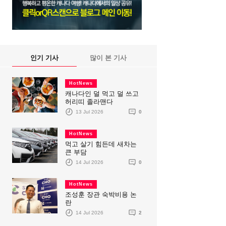
인기 기사
많이 본 기사
HotNews
캐나다인 덜 먹고 덜 쓰고
허리띠 졸라맨다
13 Jul 2026
0
HotNews
먹고 살기 힘든데 새차는
큰 부담
14 Jul 2026
0
HotNews
조성훈 장관 숙박비용 논
란
14 Jul 2026
2