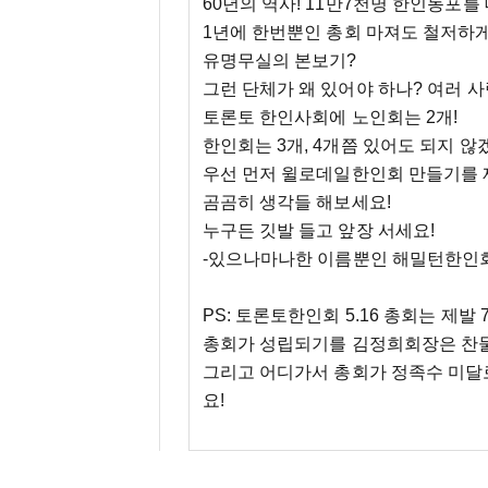
60년의 역사! 11만7천명 한인동포를
1년에 한번뿐인 총회 마져도 철저하게
유명무실의 본보기?
그런 단체가 왜 있어야 하나? 여러 사
토론토 한인사회에 노인회는 2개!
한인회는 3개, 4개쯤 있어도 되지 
우선 먼저 윌로데일한인회 만들기를 
곰곰히 생각들 해보세요!
누구든 깃발 들고 앞장 서세요!
-있으나마나한 이름뿐인 해밀턴한인
PS: 토론토한인회 5.16 총회는 제발
총회가 성립되기를 김정희회장은 찬물
그리고 어디가서 총회가 정족수 미달로
요!