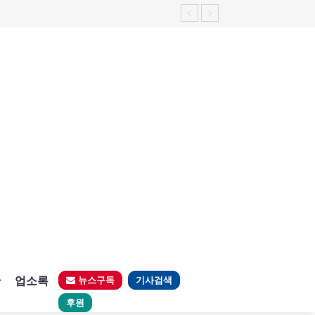
판
업소록
뉴스구독
기사검색
후원