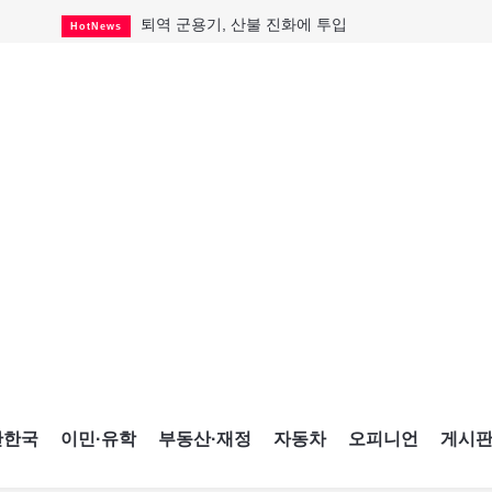
퇴역 군용기, 산불 진화에 투입
HotNews
국세청 등 해킹 피해자 보상 청구 시작
HotNews
살사축제 총격 용의자 기소
HotNews
아동병원 직원 성범죄 혐의로 기소
HotNews
미국 영주권 수속 한인, 공항서 체포돼
HotNews
K-컬처 크루즈 타고 토론토 달군다
CultureSports
CNE에 한국의 맛과 멋 스며든다
HotNews
캐나다, 미국산 주류 금지조치 풀까
HotNews
제주 전국체전 10월16일 개막
CultureSports
간한국
이민·유학
부동산·재정
자동차
오피니언
게시