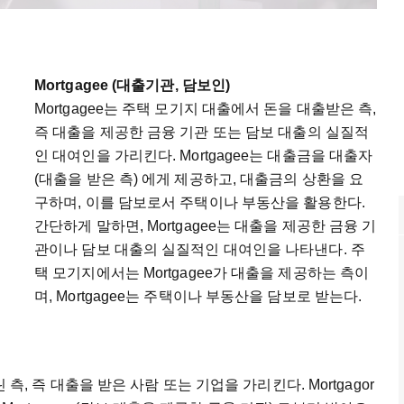
Mortgagee (
대출기관
,
담보인
)
Mortgagee
는
주택
모기지
대출에서
돈을
대출받은
측
,
즉
대출을
제공한
금융
기관
또는
담보
대출의
실질적
인
대여인을
가리킨다
. Mortgagee
는
대출금을
대출자
(
대출을
받은
측
)
에게
제공하고
,
대출금의
상환을
요
구하며
,
이를
담보로서
주택이나
부동산을
활용한다
.
간단하게
말하면
, Mortgagee
는
대출을
제공한
금융
기
관이나
담보
대출의
실질적인
대여인을
나타낸다
.
주
택
모기지에서는
Mortgagee
가
대출을
제공하는
측이
며
, Mortgagee
는
주택이나
부동산을
담보로
받는다
.
린
측
,
즉
대출을
받은
사람
또는
기업을
가리킨다
. Mortgagor