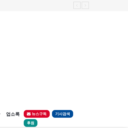
판
업소록
뉴스구독
기사검색
후원