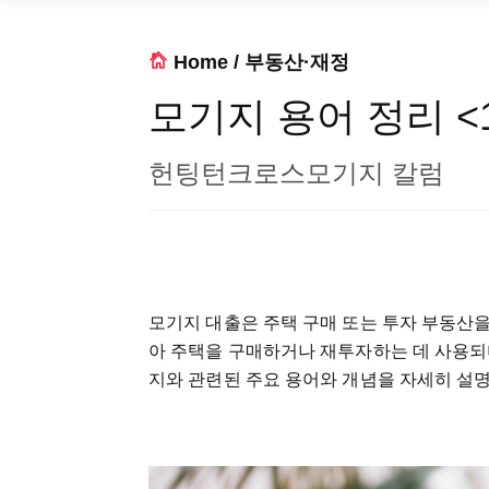
Home
/
부동산·재정
모기지 용어 정리 <
헌팅턴크로스모기지 칼럼
모기지
대출은
주택
구매
또는
투자
부동산
아
주택을
구매하거나
재투자하는
데
사용되
지와
관련된
주요
용어와
개념을
자세히
설