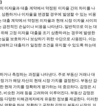
액
)
의
이자율과
대출
계약에서
약정된
이자율
간의
차이를
나
로
상환하거나
이자율을
변경할
경우에
발생할
수
있는
비용
는
대출
계약에서
약정된
이자율과
현재
시장
이자율
사이의
는
금전적인
손실이나
비용을
나타낸다
.
일반적으로
이는
대
위해
고정
이자율
대출을
조기
상환하려는
경우에
발생한
손실을
보호하거나
보상하기
위한
수단으로
사용된다
.
이는
상쇄하고
대출자가
일정한
조건을
유지할
수
있도록
하는데
하거나
측정하는
과정을
나타낸다
.
주로
부동산
거래나
대
감정가가
해당
자산의
현재
시장
가치를
결정한다
.
부동산
감
한
현재
가치를
정확하게
평가하는
데
중요하다
.
감정은
시
준
,
비슷한
거래
등을
고려하여
이루어진다
.
부동산
감정은
등
다양한
이해관계자에게
유용한
정보를
제공한다
.
이러한
심
역할을
하며
,
정확하고
공정한
감정이
부동산
시장의
거