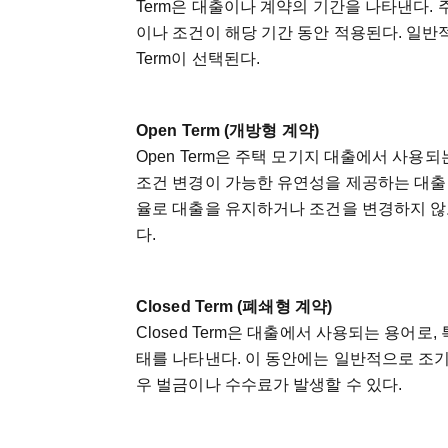
Term
은
대출이나
계약의
기간을
나타낸다
.
이나
조건이
해당
기간
동안
적용된다
.
일반
Term
이
선택된다
.
Open Term (
개방형
계약
)
Open Term
은
주택
모기지
대출에서
사용되
조건
변경이
가능한
유연성을
제공하는
대출
율로
대출을
유지하거나
조건을
변경하지
않
다
.
Closed Term (
폐쇄형
계약
)
Closed Term
은
대출에서
사용되는
용어로
,
태를
나타낸다
.
이
동안에는
일반적으로
조
우
벌금이나
수수료가
발생할
수
있다
.