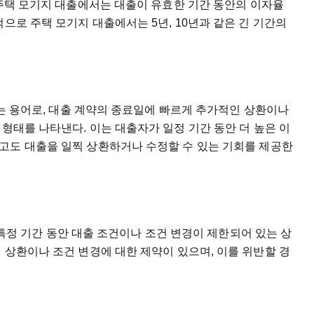
주택
모기지
대출에서는
대출이
유효한
기간
동안의
이자율
적으로
주택
모기지
대출에서는
5
년
, 10
년과
같은
긴
기간의
는
용어로
,
대출
계약의
종료일에
빠르게
추가적인
상환이나
형태를
나타낸다
.
이는
대출자가
일정
기간
동안
더
높은
이
고도
대출을
일찍
상환하거나
수정할
수
있는
기회를
제공한
특정
기간
동안
대출
조건이나
조건
변경이
제한되어
있는
상
기
상환이나
조건
변경에
대한
제약이
있으며
,
이를
위반할
경