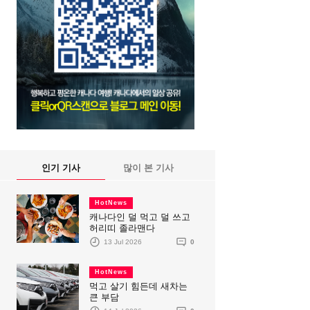
인기 기사
많이 본 기사
HotNews
캐나다인 덜 먹고 덜 쓰고
허리띠 졸라맨다
13 Jul 2026
0
HotNews
먹고 살기 힘든데 새차는
큰 부담