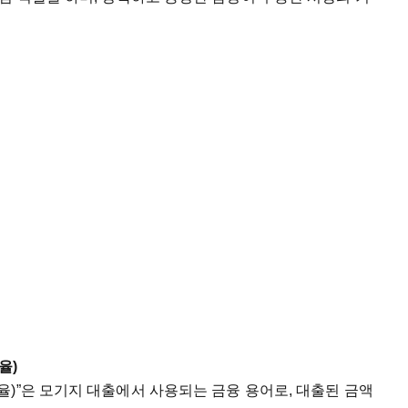
율
)
율
)”
은
모기지
대출에서
사용되는
금융
용어로
,
대출된
금액