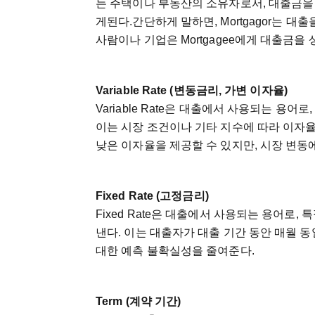
는
주택이나
부동산의
소유자로서
,
대출금을
게된다
.
간단하게
말하면
, Mortgagor
는
대출
사람이나
기업은
Mortgagee
에게
대출금을
Variable Rate (
변동금리
,
가변
이자율
)
Variable Rate
은
대출에서
사용되는
용어로
이는
시장
조건이나
기타
지수에
따라
이자
낮은
이자율을
제공할
수
있지만
,
시장
변동
Fixed Rate (
고정금리
)
Fixed Rate
은
대출에서
사용되는
용어로
,
특
낸다
.
이는
대출자가
대출
기간
동안
매월
동
대한
예측
불확실성을
줄여준다
.
Term (
계약
기간
)