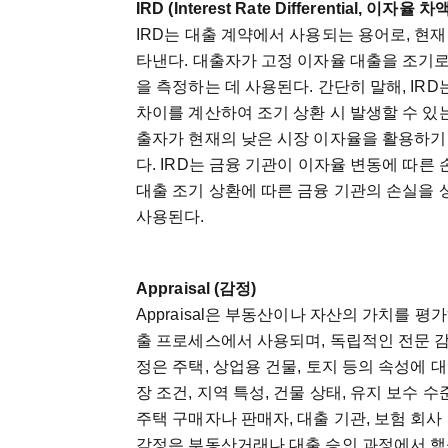
IRD (Interest Rate Differential,
이자율
차
IRD
는
대출
계약에서
사용되는
용어로
,
현재
타낸다
.
대출자가
고정
이자율
대출을
조기
을
측정하는
데
사용된다
.
간단히
말해
, IRD
차이를
계산하여
조기
상환
시
발생할
수
있
출자가
현재의
낮은
시장
이자율을
활용하기
다
. IRD
는
금융
기관이
이자율
변동에
따른
대출
조기
상환에
따른
금융
기관의
손실을
사용된다
.
Appraisal (
감정
)
Appraisal
은
부동산이나
자산의
가치를
평가
출
프로세스에서
사용되며
,
독립적인
전문
정은
주택
,
상업용
건물
,
토지
등의
속성에
대
장
조건
,
지역
특성
,
건물
상태
,
유지
보수
수
주택
구매자나
판매자
,
대출
기관
,
보험
회사
감정은
부동산거래나
대출
승인
과정에서
핵