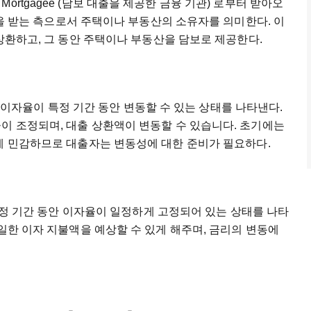
Mortgagee (
담보
대출을
제공한
금융
기관
)
로부터
받아오
을
받는
측으로서
주택이나
부동산의
소유자를
의미한다
.
이
상환하고
,
그
동안
주택이나
부동산을
담보로
제공한다
.
,
이자율이
특정
기간
동안
변동할
수
있는
상태를
나타낸다
.
율이
조정되며
,
대출
상환액이
변동할
수
있습니다
.
초기에는
에
민감하므로
대출자는
변동성에
대한
준비가
필요하다
.
정
기간
동안
이자율이
일정하게
고정되어
있는
상태를
나타
일한
이자
지불액을
예상할
수
있게
해주며
,
금리의
변동에