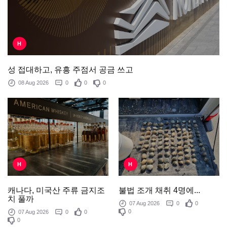
H
성 접대하고, 유흥 주점서 공금 쓰고
08 Aug 2026
0
0
0
H
H
불법 조개 채취 4명에...
캐나다, 미국산 주류 금지조
치 풀까
07 Aug 2026
0
0
0
07 Aug 2026
0
0
0