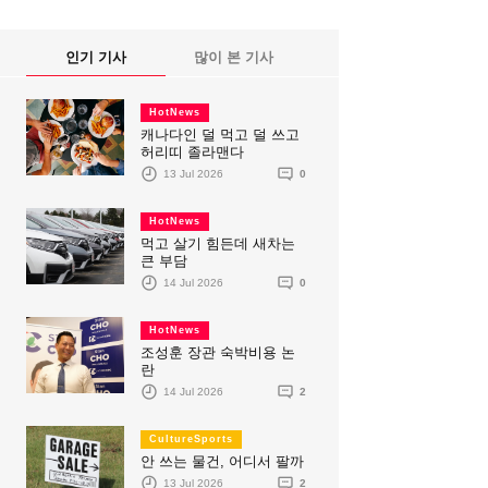
인기 기사
많이 본 기사
HotNews
캐나다인 덜 먹고 덜 쓰고
허리띠 졸라맨다
13 Jul 2026
0
HotNews
먹고 살기 힘든데 새차는
큰 부담
14 Jul 2026
0
HotNews
조성훈 장관 숙박비용 논
란
14 Jul 2026
2
CultureSports
안 쓰는 물건, 어디서 팔까
13 Jul 2026
2