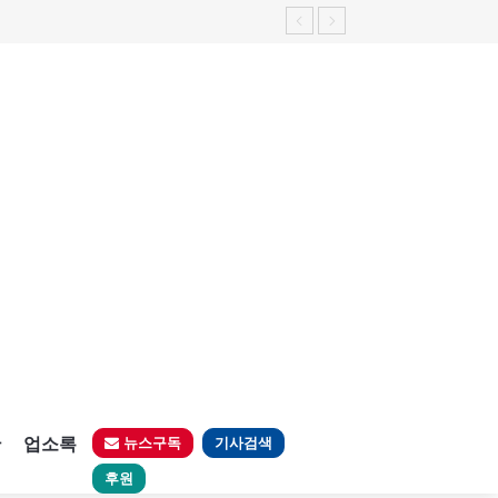
판
업소록
뉴스구독
기사검색
후원