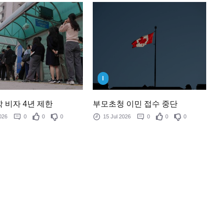
I
 비자 4년 제한
부모초청 이민 접수 중단
 2026
0
0
0
15 Jul 2026
0
0
0