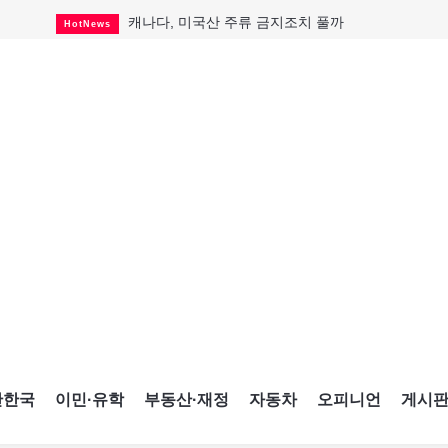
캐나다, 미국산 주류 금지조치 풀까
HotNews
미국 영주권 수속 한인, 공항서 체포돼
HotNews
퇴역 군용기, 산불 진화에 투입
HotNews
국세청 등 해킹 피해자 보상 청구 시작
HotNews
살사축제 총격 용의자 기소
HotNews
아동병원 직원 성범죄 혐의로 기소
HotNews
불법 조개 채취 4명에...
HotNews
K-컬처 크루즈 타고 토론토 달군다
CultureSports
CNE에 한국의 맛과 멋 스며든다
HotNews
간한국
이민·유학
부동산·재정
자동차
오피니언
게시