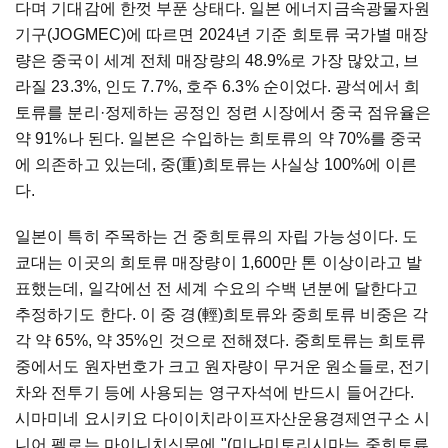
다며 기대감에 한껏 부푼 상태다. 일본 에너지금속광물자원
기구(JOGMEC)에 따르면 2024년 기준 희토류 국가별 매장
량은 중국이 세계 전체 매장량의 48.9%로 가장 많았고, 브
라질 23.3%, 인도 7.7%, 호주 6.3% 순이었다. 광석에서 희
토류를 분리·정제하는 공정인 정련 시장에서 중국 점유율은
약 91%나 된다. 일본은 수입하는 희토류의 약 70%를 중국
에 의존하고 있는데, 중(重)희토류는 사실상 100%에 이른
다.
일본이 특히 주목하는 건 중희토류의 자립 가능성이다. 도
쿄대는 이곳의 희토류 매장량이 1,600만 톤 이상이라고 발
표했는데, 일각에선 전 세계 수요의 수백 년분에 달한다고
추정하기도 한다. 이 중 경(輕)희토류와 중희토류 비중은 각
각 약 65%, 약 35%인 것으로 전해졌다. 중희토류는 희토류
중에서도 원자번호가 크고 원자량이 무거운 원소들로, 전기
차와 전투기 등에 사용되는 영구자석에 반드시 들어간다.
시마미네 요시키요 다이이치라이프자산운용경제연구소 시
니어 펠로는 마이니치신문에 "(미나미토리시마는 중희토류