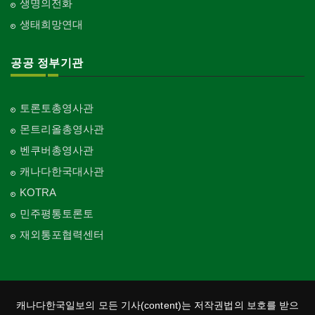
생명의전화
생태희망연대
공공 정부기관
토론토총영사관
몬트리올총영사관
벤쿠버총영사관
캐나다한국대사관
KOTRA
민주평통토론토
재외통포협력센터
캐나다한국일보의 모든 기사(content)는 저작권법의 보호를 받으