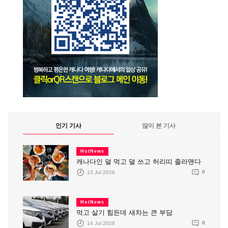
인기 기사
많이 본 기사
HotNews
캐나다인 덜 먹고 덜 쓰고 허리띠 졸라맨다
13 Jul 2026
0
HotNews
먹고 살기 힘든데 새차는 큰 부담
14 Jul 2026
0