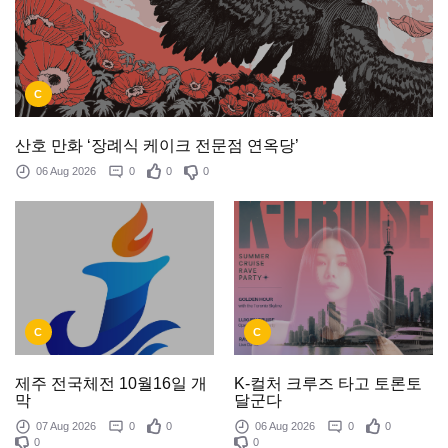
C
산호 만화 ‘장례식 케이크 전문점 연옥당’
06 Aug 2026
0
0
0
C
C
제주 전국체전 10월16일 개
K-컬처 크루즈 타고 토론토
막
달군다
07 Aug 2026
0
0
06 Aug 2026
0
0
0
0