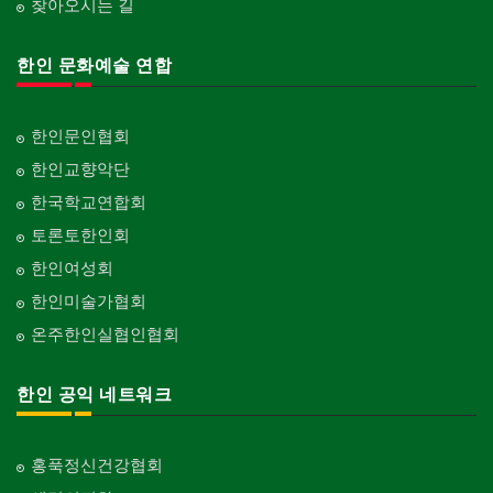
찾아오시는 길
한인 문화예술 연합
한인문인협회
한인교향악단
한국학교연합회
토론토한인회
한인여성회
한인미술가협회
온주한인실협인협회
한인 공익 네트워크
홍푹정신건강협회