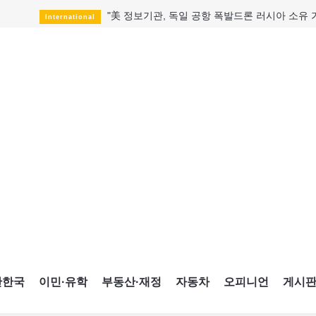
"美 정보기관, 독일 공항 폭발드론 러시아 소유 
International
성 접대하고, 유흥 주점서 공금 쓰고
HotNews
폭염에 다뉴브강 수위 낮아지자
International
구글과 메타가 발길 돌린 이유
Opinion
CNE에 한국의 맛과 멋 스며든다
HotNews
캐나다, 미국산 주류 금지조치 풀까
HotNews
"과도한 재산세 인상 억제"
HotNews
답 안 보이는 이란 전쟁
International
국세청 등 해킹 피해자 보상 청구 시작
HotNews
간한국
이민·유학
부동산·재정
자동차
오피니언
게시