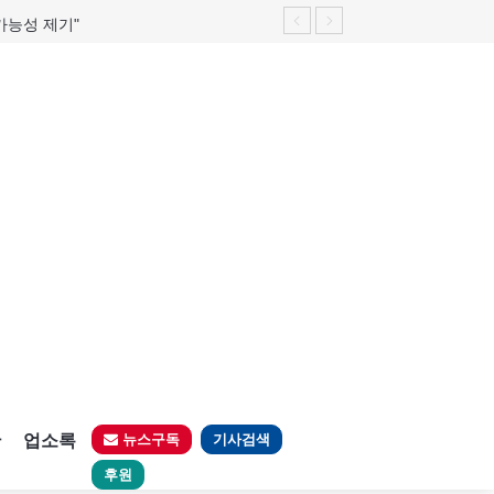
가능성 제기"
판
업소록
뉴스구독
기사검색
후원