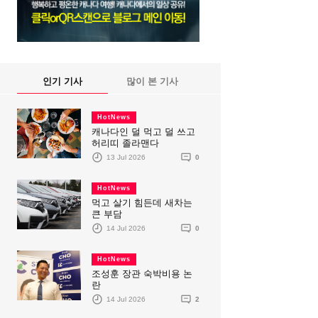
인기 기사
많이 본 기사
HotNews
캐나다인 덜 먹고 덜 쓰고
허리띠 졸라맨다
13 Jul 2026
0
HotNews
먹고 살기 힘든데 새차는
큰 부담
14 Jul 2026
0
HotNews
조성훈 장관 숙박비용 논
란
14 Jul 2026
2