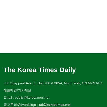
The Korea Times Daily
500 Sheppard Ave. E. Unit 206 & 305A, North York, ON M2N 6H7
대표메일/기사제보
Email : public@koreatimes.net
광고문의(Advertising) :
ad@koreatimes.net