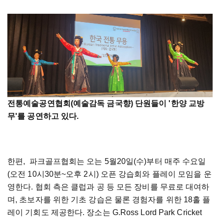
전통예술공연협회(예술감독 금국향) 단원들이 '한양 교방
무'를 공연하고 있다.
한편
,
파크골프협회는
오는
5
월
20
일
(
수
)
부터
매주
수요일
(
오전
10
시
30
분
~
오후
2
시
)
오픈
강습회와
플레이
모임을
운
영한다
.
협회
측은
클럽과
공
등
모든
장비를
무료로
대여하
며
,
초보자를
위한
기초
강습은
물론
경험자를
위한
18
홀
플
레이
기회도
제공한다
. 장소는 G.Ross Lord Park Cricket