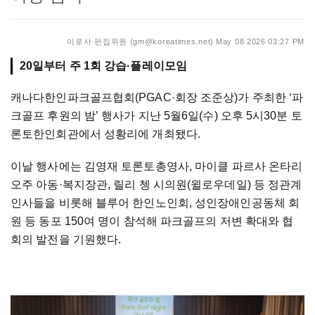
이로사 편집위원 (gm@koreatimes.net)
May 08 2026 03:27 PM
20일부터 주 1회 강습·플레이모임
캐나다
한인
파크골프협회
(PGAC
·
회장
조준상
)
가
주최한
‘
파
크골프
후원의
밤
’
행사가
지난
5
월
6
일
(
수
)
오후
5
시
30
분
토
론토한인회관
에서
성황리에
개최됐다
.
이날
행사에는
김영재
토론토
총영사
,
마이클
파르사
온타리
오주
아동
·
복지장관
,
릴리
쳉
시의원(
윌로우데일
)
등
정관계
인사들을
비롯해
블루어
한인
노인회
,
성인장애인공동체
회
원
등
동포
150
여
명이
참석해
파크골프의
저변
확대와
협
회의
발전을
기원했다
.