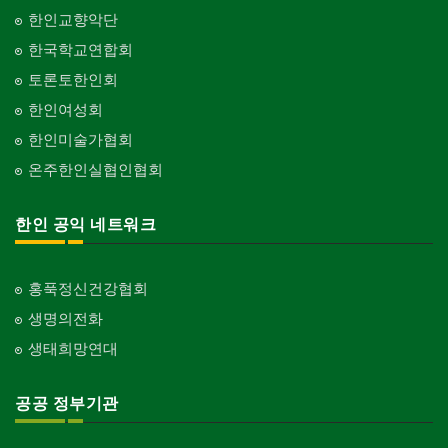
한인교향악단
한국학교연합회
토론토한인회
한인여성회
한인미술가협회
온주한인실협인협회
한인 공익 네트워크
홍푹정신건강협회
생명의전화
생태희망연대
공공 정부기관