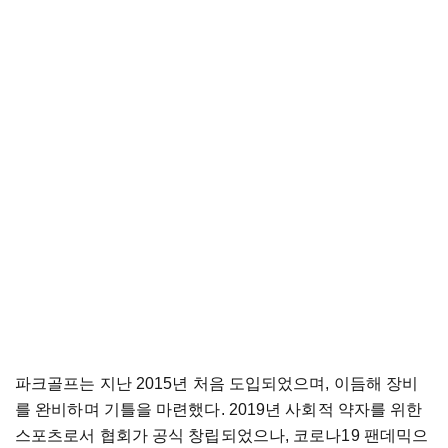
파크골프는
지난
2015
년
처음
도입되었으며
,
이듬해
장비
를
완비하며
기틀을
마련했다
. 2019
년
사회적
약자를
위한
스포츠로서
협회가
공식
창립되었으나
,
코로나
19
팬데믹으