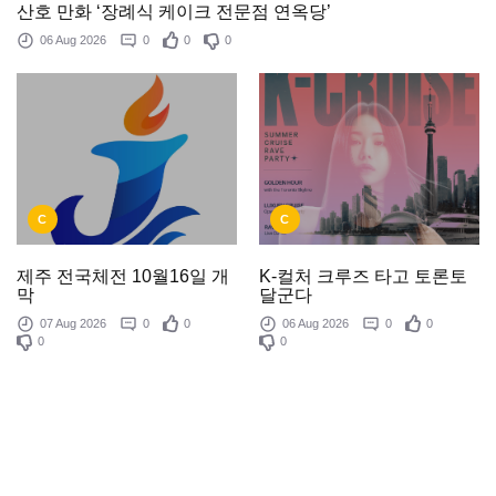
산호 만화 ‘장례식 케이크 전문점 연옥당’
06 Aug 2026
0
0
0
C
C
제주 전국체전 10월16일 개
K-컬처 크루즈 타고 토론토
막
달군다
07 Aug 2026
0
0
06 Aug 2026
0
0
0
0