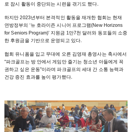
로
잠시
활동이
중단되는
시련을
겪기도
했다
.
하지만
2023
년부터
본격적인
활동을
재개한
협회는
현재
연방정부의
‘
뉴
호라이즌
시니어
프로그램
(New Horizons
for Seniors Program)’
지원금
1
만
7
천
달러와
동포들의
소중
한
후원금을
기반으로
운영되고
있다
.
협회
유니폼을
입고
무대에
오른
김영재
총영사는
축사에서
“
파크골프는
방
안에서
게임만
즐기는
청소년
아들에게
꼭
권하고
싶은
운동
”
이라며
파크골프의
세대
간
소통
능력과
건강
증진
효과를
높이
평가했다
.