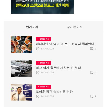
인기 기사
많이 본 기사
HotNews
캐나다인 덜 먹고 덜 쓰고 허리띠 졸라맨다
13 Jul 2026
0
HotNews
먹고 살기 힘든데 새차는 큰 부담
14 Jul 2026
0
HotNews
조성훈 장관 숙박비용 논란
14 Jul 2026
2