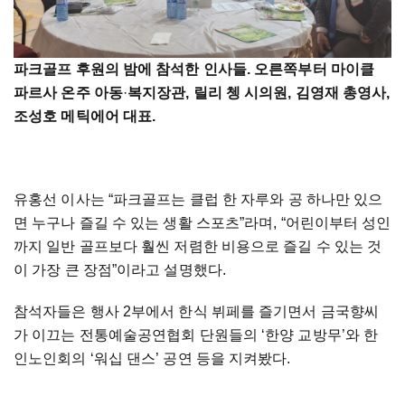
파크골프 후원의 밤에 참석한 인사들. 오른쪽부터
마이클
파르사
온주
아동
·
복지
장관, 릴
리 쳉 시의원, 김영재 총영사,
조성호 메틱에어 대표.
유홍선
이사는
“
파크골프는
클럽
한
자루와
공
하나만
있으
면
누구나
즐길
수
있는
생활
스포츠
”
라며
, “
어린이부터
성인
까지
일반
골프보다
훨씬
저렴한
비용으로
즐길
수
있는
것
이
가장
큰
장점
”
이라고
설명했다
.
참석자들은 행사
2
부에서
한식
뷔페를
즐기면
서
금국향
씨
가
이끄는
전통예술공연협회 단원들의
‘
한양
교방무
’
와
한
인노인회의
‘
워십
댄스
’
공연
등을 지켜봤다.