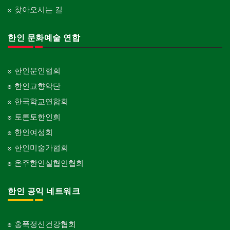
찾아오시는 길
한인 문화예술 연합
한인문인협회
한인교향악단
한국학교연합회
토론토한인회
한인여성회
한인미술가협회
온주한인실협인협회
한인 공익 네트워크
홍푹정신건강협회