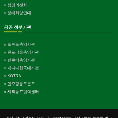
생명의전화
생태희망연대
공공 정부기관
토론토총영사관
몬트리올총영사관
벤쿠버총영사관
캐나다한국대사관
KOTRA
민주평통토론토
재외통포협력센터
캐나다한국일보의 모든 기사(content)는 저작권법의 보호를 받으