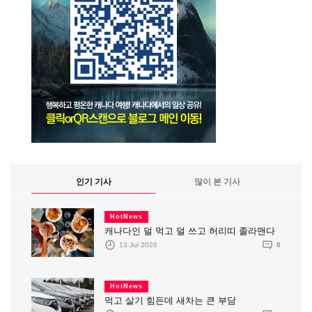
인기 기사
많이 본 기사
HotNews
캐나다인 덜 먹고 덜 쓰고 허리띠 졸라맨다
13 Jul 2026
0
HotNews
먹고 살기 힘든데 새차는 큰 부담