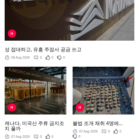
H
성 접대하고, 유흥 주점서 공금 쓰고
08 Aug 2026
0
0
0
H
H
불법 조개 채취 4명에...
캐나다, 미국산 주류 금지조
치 풀까
07 Aug 2026
0
0
0
07 Aug 2026
0
0