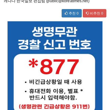
캐나다 한국일보 편집팀 (public@koreatimes.net)
추천
0
비추천
0