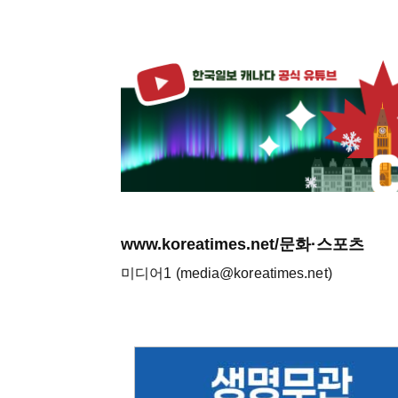
www.koreatimes.net/문화·스포츠
미디어1 (media@koreatimes.net)