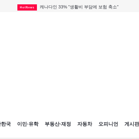
캐나다인 33% "생활비 부담에 보험 축소"
HotNews
해외 수감 한국인 4년 새 25% 늘어
HotNews
"마약 범죄에 연루됐으니 돈 보내라"
HotNews
토론토 살사축제 총격 용의자 체포
HotNews
GTA 주택거래 전년비 0.9%↓, 전월비 3.2%↑
RealtyFinancing
미시사가서 경찰 수사 중 총격 발생
HotNews
미 총영사관 총격 용의자 2명 체포
HotNews
세계 10대 구조물서 내려오는 CN타워
CultureSports
블루어노인회, 쏠쏠한 지원금 확보
HotNews
간한국
이민·유학
부동산·재정
자동차
오피니언
게시