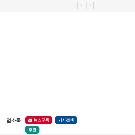
판
업소록
뉴스구독
기사검색
후원