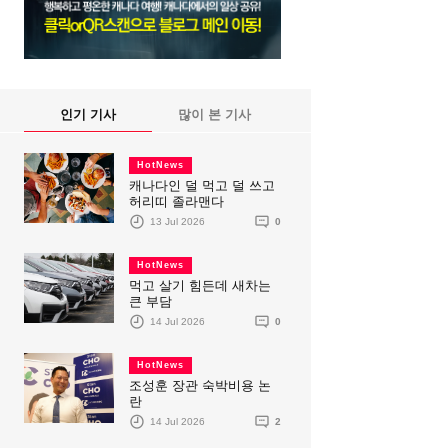
인기 기사
많이 본 기사
HotNews
캐나다인 덜 먹고 덜 쓰고
허리띠 졸라맨다
13 Jul 2026
0
HotNews
먹고 살기 힘든데 새차는
큰 부담
14 Jul 2026
0
HotNews
조성훈 장관 숙박비용 논
란
14 Jul 2026
2