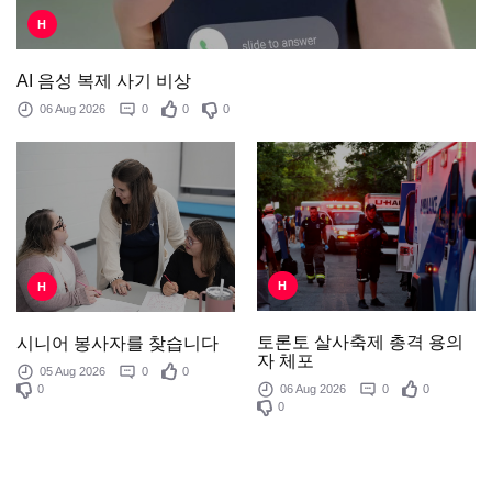
H
AI 음성 복제 사기 비상
06 Aug 2026
0
0
0
H
H
토론토 살사축제 총격 용의
시니어 봉사자를 찾습니다
자 체포
05 Aug 2026
0
0
0
06 Aug 2026
0
0
0