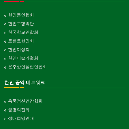
한인문인협회
한인교향악단
한국학교연합회
토론토한인회
한인여성회
한인미술가협회
온주한인실협인협회
한인 공익 네트워크
홍푹정신건강협회
생명의전화
생태희망연대