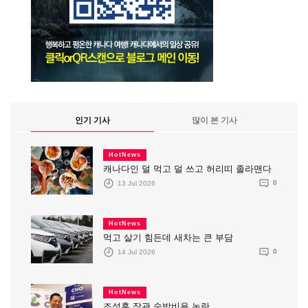
인기 기사
많이 본 기사
HotNews
캐나다인 덜 먹고 덜 쓰고 허리띠 졸라맨다
13 Jul 2026
0
HotNews
먹고 살기 힘든데 새차는 큰 부담
14 Jul 2026
0
HotNews
조성훈 장관 숙박비용 논란