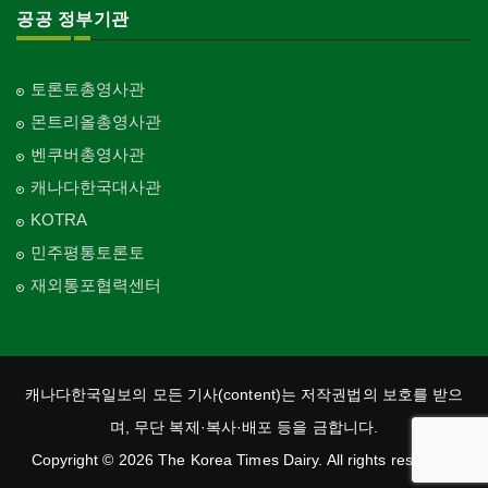
공공 정부기관
토론토총영사관
몬트리올총영사관
벤쿠버총영사관
캐나다한국대사관
KOTRA
민주평통토론토
재외통포협력센터
캐나다한국일보의 모든 기사(content)는 저작권법의 보호를 받으
며, 무단 복제·복사·배포 등을 금합니다.
Copyright © 2026 The Korea Times Dairy. All rights reserved.