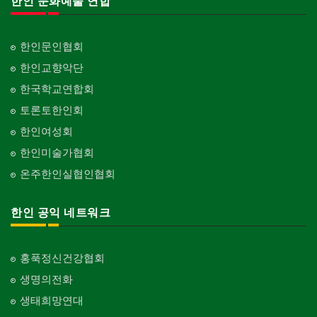
한인 문화예술 연합
한인문인협회
한인교향악단
한국학교연합회
토론토한인회
한인여성회
한인미술가협회
온주한인실협인협회
한인 공익 네트워크
홍푹정신건강협회
생명의전화
생태희망연대