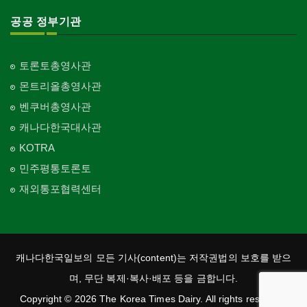
공공 정부기관
토론토총영사관
몬트리올총영사관
벤쿠버총영사관
캐나다한국대사관
KOTRA
민주평통토론토
재외통포협력센터
캐나다한국일보의 모든 기사(content)는 저작권법의 보호를 받으
며, 무단 복제·복사·배포 등을 금합니다.
Copyright © 2026 The Korea Times Dairy. All rights reserved.