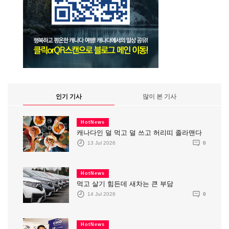
인기 기사
많이 본 기사
HotNews
캐나다인 덜 먹고 덜 쓰고 허리띠 졸라맨다
13 Jul 2026
0
HotNews
먹고 살기 힘든데 새차는 큰 부담
14 Jul 2026
0
HotNews