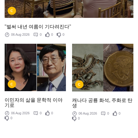
C
"벌써 내년 여름이 기다려진다"
06 Aug 2026
0
0
0
C
C
이민자의 삶을 문학적 이야
캐나다 공룡 화석, 주화로 탄
기로
생
06 Aug 2026
0
0
06 Aug 2026
0
0
0
0