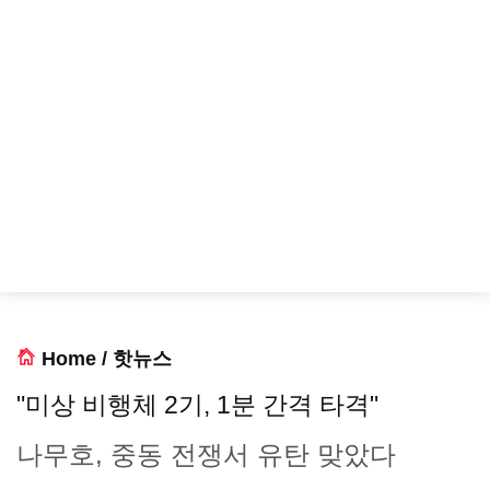
Home
/
핫뉴스
"미상 비행체 2기, 1분 간격 타격"
나무호, 중동 전쟁서 유탄 맞았다