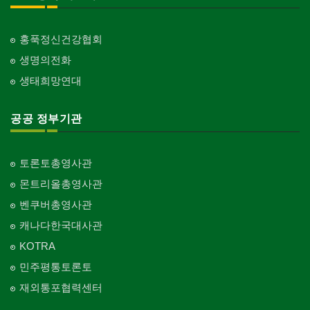
홍푹정신건강협회
생명의전화
생태희망연대
공공 정부기관
토론토총영사관
몬트리올총영사관
벤쿠버총영사관
캐나다한국대사관
KOTRA
민주평통토론토
재외통포협력센터