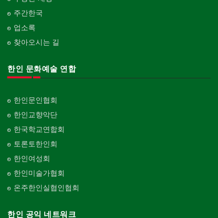
주간한국
업소록
찾아오시는 길
한인 문화예술 연합
한인문인협회
한인교향악단
한국학교연합회
토론토한인회
한인여성회
한인미술가협회
온주한인실협인협회
한인 공익 네트워크