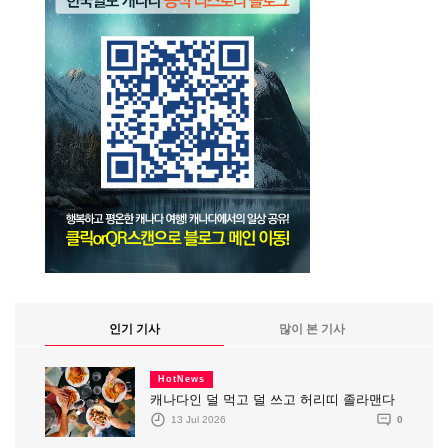
인기 기사
많이 본 기사
HotNews
캐나다인 덜 먹고 덜 쓰고 허리띠 졸라맨다
13 Jul 2026
0