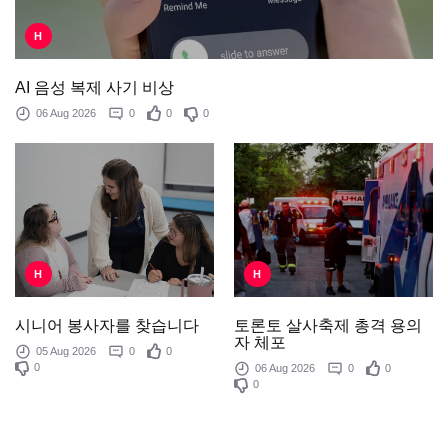
H
AI 음성 복제 사기 비상
06 Aug 2026
0
0
0
H
H
토론토 살사축제 총격 용의
시니어 봉사자를 찾습니다
자 체포
05 Aug 2026
0
0
0
06 Aug 2026
0
0
0