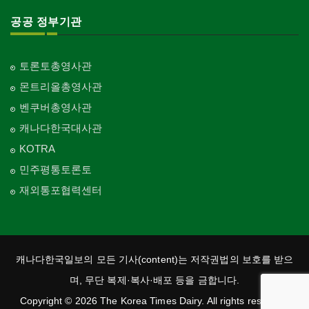
공공 정부기관
토론토총영사관
몬트리올총영사관
벤쿠버총영사관
캐나다한국대사관
KOTRA
민주평통토론토
재외통포협력센터
캐나다한국일보의 모든 기사(content)는 저작권법의 보호를 받으
며, 무단 복제·복사·배포 등을 금합니다.
Copyright © 2026 The Korea Times Dairy. All rights reserved.