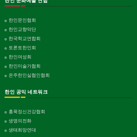
한인 문화예술 연합
한인문인협회
한인교향악단
한국학교연합회
토론토한인회
한인여성회
한인미술가협회
온주한인실협인협회
한인 공익 네트워크
홍푹정신건강협회
생명의전화
생태희망연대