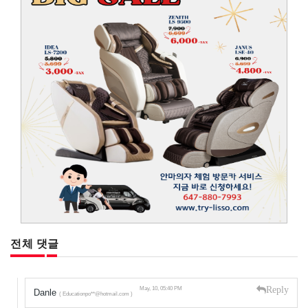
전체 댓글
Reply
May, 10, 05:40 PM
Danle
( Educationpo**@hotmail.com )