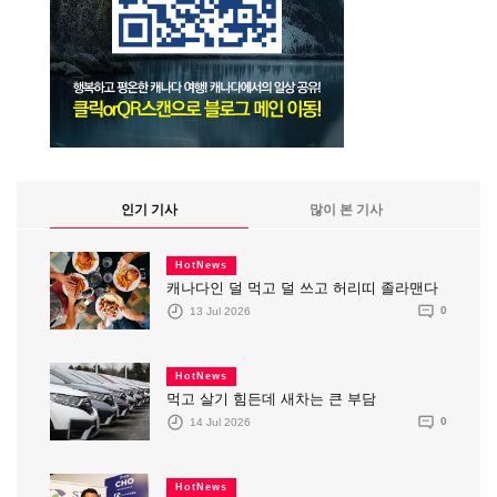
인기 기사
많이 본 기사
HotNews
캐나다인 덜 먹고 덜 쓰고 허리띠 졸라맨다
13 Jul 2026
0
HotNews
먹고 살기 힘든데 새차는 큰 부담
14 Jul 2026
0
HotNews