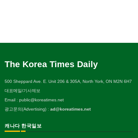
The Korea Times Daily
500 Sheppard Ave. E. Unit 206 & 305A, North York, ON M2N 6H7
대표메일/기사제보
Email : public@koreatimes.net
광고문의(Advertising) :
ad@koreatimes.net
캐나다 한국일보