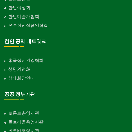
한인여성회
한인미술가협회
온주한인실협인협회
한인 공익 네트워크
홍푹정신건강협회
생명의전화
생태희망연대
공공 정부기관
토론토총영사관
몬트리올총영사관
벤쿠버총영사관