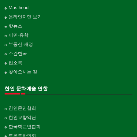
Masthead
온라인지면 보기
핫뉴스
이민·유학
부동산·재정
주간한국
업소록
찾아오시는 길
한인 문화예술 연합
한인문인협회
한인교향악단
한국학교연합회
토론토한인회