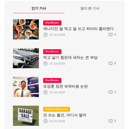
인기 기사
많이 본 기사
HotNews
캐나다인 덜 먹고 덜 쓰고 허리띠 졸라맨다
13 Jul 2026
0
HotNews
먹고 살기 힘든데 새차는 큰 부담
14 Jul 2026
0
HotNews
조성훈 장관 숙박비용 논란
14 Jul 2026
2
CultureSports
안 쓰는 물건, 어디서 팔까
13 Jul 2026
2