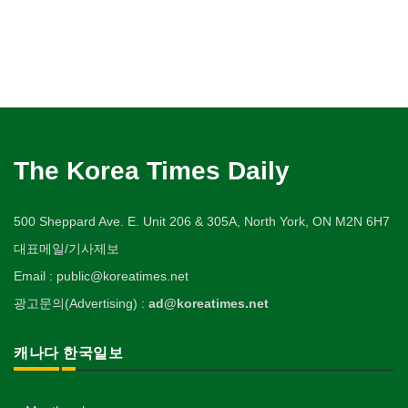
The Korea Times Daily
500 Sheppard Ave. E. Unit 206 & 305A, North York, ON M2N 6H7
대표메일/기사제보
Email : public@koreatimes.net
광고문의(Advertising) :
ad@koreatimes.net
캐나다 한국일보