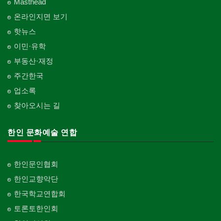
Masthead
온라인지면 보기
핫뉴스
이민·유학
부동산·재정
주간한국
업소록
찾아오시는 길
한인 문화예술 연합
한인문인협회
한인교향악단
한국학교연합회
토론토한인회