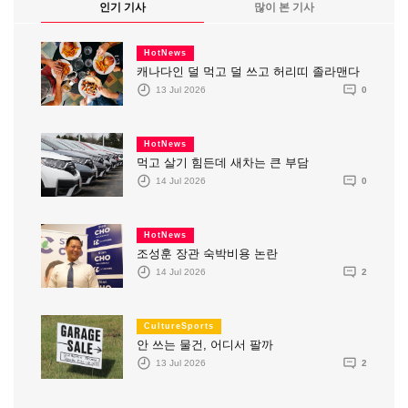
인기 기사
많이 본 기사
HotNews
캐나다인 덜 먹고 덜 쓰고 허리띠 졸라맨다
13 Jul 2026
0
HotNews
먹고 살기 힘든데 새차는 큰 부담
14 Jul 2026
0
HotNews
조성훈 장관 숙박비용 논란
14 Jul 2026
2
CultureSports
안 쓰는 물건, 어디서 팔까
13 Jul 2026
2