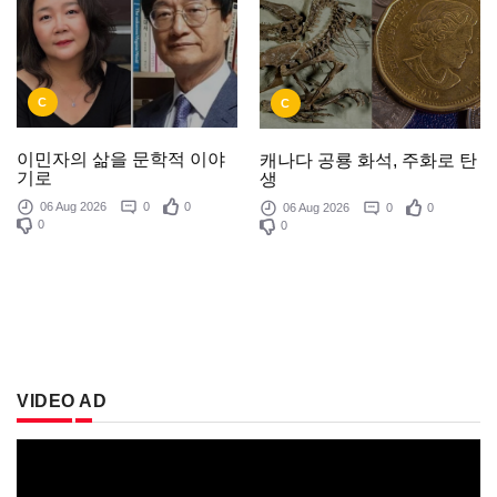
C
C
이민자의 삶을 문학적 이야
캐나다 공룡 화석, 주화로 탄
기로
생
06 Aug 2026
0
0
06 Aug 2026
0
0
0
0
VIDEO AD