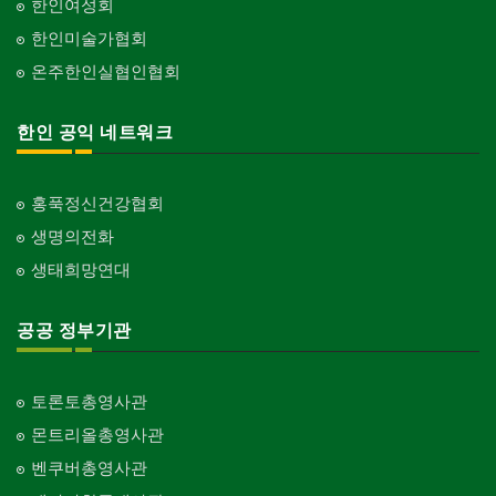
한인여성회
한인미술가협회
온주한인실협인협회
한인 공익 네트워크
홍푹정신건강협회
생명의전화
생태희망연대
공공 정부기관
토론토총영사관
몬트리올총영사관
벤쿠버총영사관