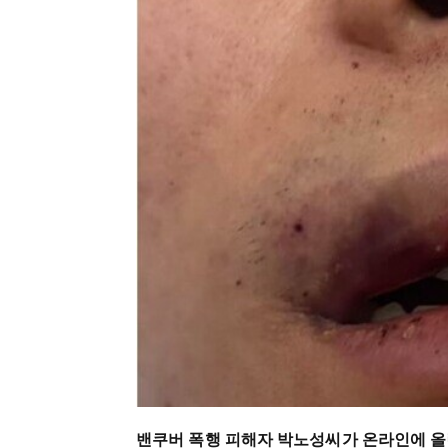
밴쿠버 폭행 피해자 박노성씨가 온라인에 올