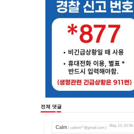
전체 댓글
May, 13, 02:56
Calm
( calmm**@gmail.com )