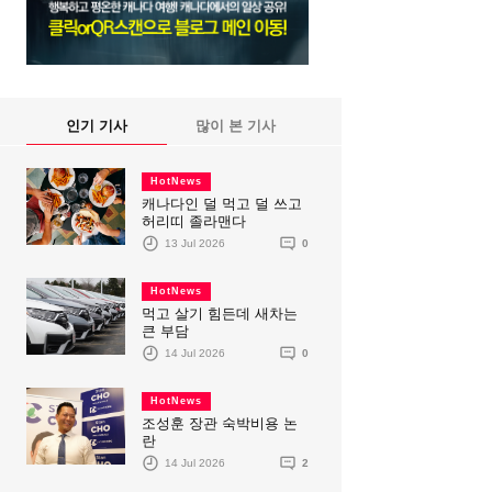
인기 기사
많이 본 기사
HotNews
캐나다인 덜 먹고 덜 쓰고
허리띠 졸라맨다
13 Jul 2026
0
HotNews
먹고 살기 힘든데 새차는
큰 부담
14 Jul 2026
0
HotNews
조성훈 장관 숙박비용 논
란
14 Jul 2026
2