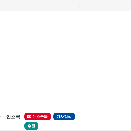
판
업소록
뉴스구독
기사검색
후원