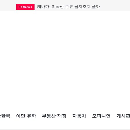
캐나다, 미국산 주류 금지조치 풀까
HotNews
제주 전국체전 10월16일 개막
CultureSports
퇴역 군용기, 산불 진화에 투입
HotNews
국세청 등 해킹 피해자 보상 청구 시작
HotNews
살사축제 총격 용의자 기소
HotNews
아동병원 직원 성범죄 혐의로 기소
HotNews
미국 영주권 수속 한인, 공항서 체포돼
HotNews
K-컬처 크루즈 타고 토론토 달군다
CultureSports
CNE에 한국의 맛과 멋 스며든다
HotNews
간한국
이민·유학
부동산·재정
자동차
오피니언
게시