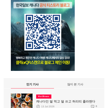
인기 기사
많이 본 기사
HotNews
캐나다인 덜 먹고 덜 쓰고 허리띠 졸라맨다
13 Jul 2026
0