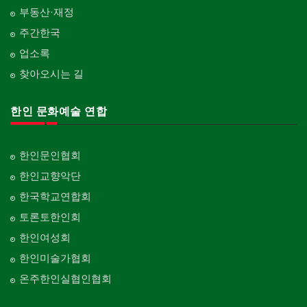
부동산·재정
주간한국
업소록
찾아오시는 길
한인 문화예술 연합
한인문인협회
한인교향악단
한국학교연합회
토론토한인회
한인여성회
한인미술가협회
온주한인실협인협회