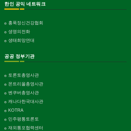
한인 공익 네트워크
홍푹정신건강협회
생명의전화
생태희망연대
공공 정부기관
토론토총영사관
몬트리올총영사관
벤쿠버총영사관
캐나다한국대사관
KOTRA
민주평통토론토
재외통포협력센터