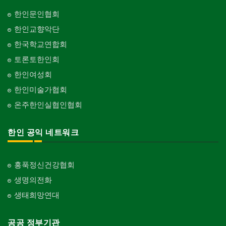
한인문인협회
한인교향악단
한국학교연합회
토론토한인회
한인여성회
한인미술가협회
온주한인실협인협회
한인 공익 네트워크
홍푹정신건강협회
생명의전화
생태희망연대
공공 정부기관