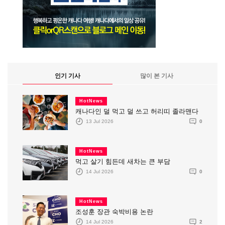
인기 기사
많이 본 기사
HotNews
캐나다인 덜 먹고 덜 쓰고 허리띠 졸라맨다
13 Jul 2026
0
HotNews
먹고 살기 힘든데 새차는 큰 부담
14 Jul 2026
0
HotNews
조성훈 장관 숙박비용 논란
14 Jul 2026
2