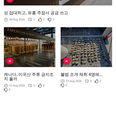
성 접대하고, 유흥 주점서 공금 쓰고
08 Aug 2026
0
0
0
H
H
불법 조개 채취 4명에...
캐나다, 미국산 주류 금지조
치 풀까
07 Aug 2026
0
0
0
07 Aug 2026
0
0
0