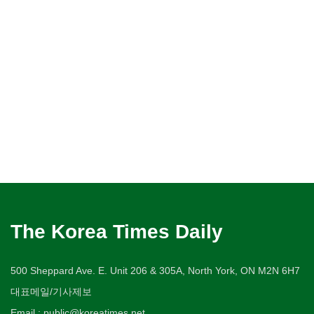
The Korea Times Daily
500 Sheppard Ave. E. Unit 206 & 305A, North York, ON M2N 6H7
대표메일/기사제보
Email : public@koreatimes.net