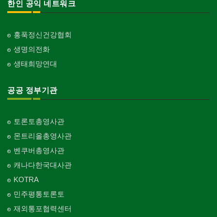
한인 공익 네트워크
홍푹정신건강협회
생명의전화
생태희망연대
공공 정부기관
토론토총영사관
몬트리올총영사관
벤쿠버총영사관
캐나다한국대사관
KOTRA
민주평통토론토
재외통포협력센터