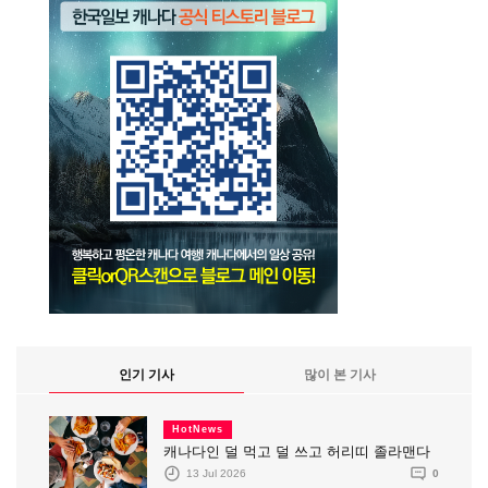
인기 기사
많이 본 기사
HotNews
캐나다인 덜 먹고 덜 쓰고 허리띠 졸라맨다
13 Jul 2026
0