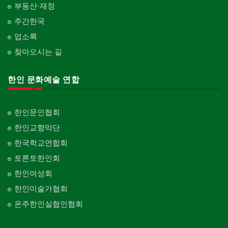
부동산·재정
주간한국
업소록
찾아오시는 길
한인 문화예술 연합
한인문인협회
한인교향악단
한국학교연합회
토론토한인회
한인여성회
한인미술가협회
온주한인실협인협회