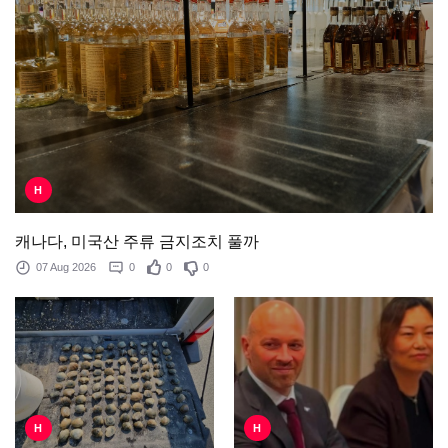
H
캐나다, 미국산 주류 금지조치 풀까
07 Aug 2026
0
0
0
H
H