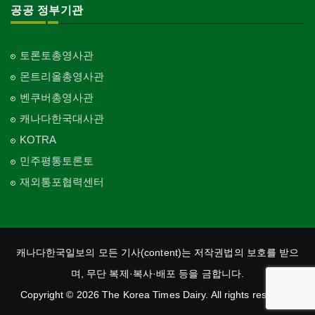
공공 정부기관
토론토총영사관
몬트리올총영사관
벤쿠버총영사관
캐나다한국대사관
KOTRA
민주평통토론토
재외통포협력센터
캐나다한국일보의 모든 기사(content)는 저작권법의 보호를 받으
며, 무단 복제·복사·배포 등을 금합니다.
Copyright © 2026 The Korea Times Dairy. All rights reserved.