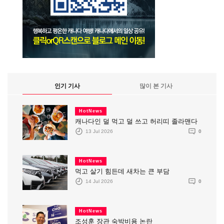
인기 기사
많이 본 기사
HotNews
캐나다인 덜 먹고 덜 쓰고 허리띠 졸라맨다
13 Jul 2026
0
HotNews
먹고 살기 힘든데 새차는 큰 부담
14 Jul 2026
0
HotNews
조성훈 장관 숙박비용 논란