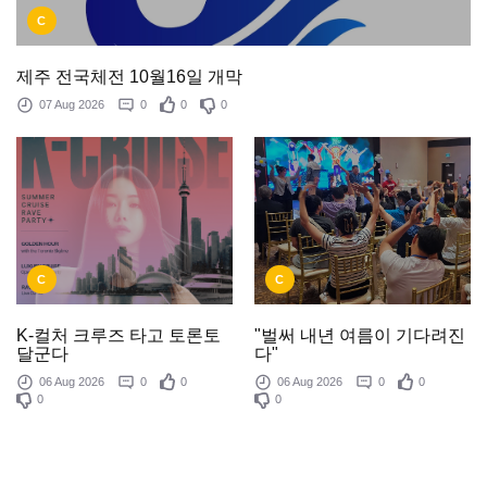
C
제주 전국체전 10월16일 개막
07 Aug 2026
0
0
0
C
C
K-컬처 크루즈 타고 토론토
"벌써 내년 여름이 기다려진
달군다
다"
06 Aug 2026
0
0
06 Aug 2026
0
0
0
0