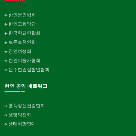
한인문인협회
한인교향악단
한국학교연합회
토론토한인회
한인여성회
한인미술가협회
온주한인실협인협회
한인 공익 네트워크
홍푹정신건강협회
생명의전화
생태희망연대