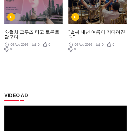
C
C
K-컬처 크루즈 타고 토론토
"벌써 내년 여름이 기다려진
달군다
다"
06 Aug 2026
0
0
06 Aug 2026
0
0
0
0
VIDEO AD