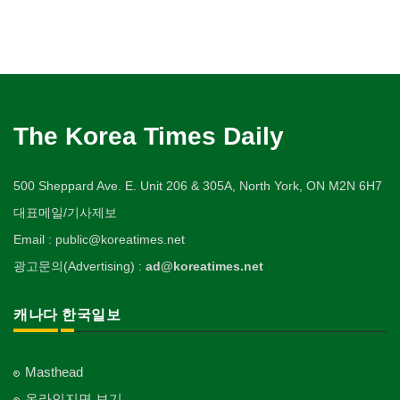
The Korea Times Daily
500 Sheppard Ave. E. Unit 206 & 305A, North York, ON M2N 6H7
대표메일/기사제보
Email : public@koreatimes.net
광고문의(Advertising) :
ad@koreatimes.net
캐나다 한국일보
Masthead
온라인지면 보기