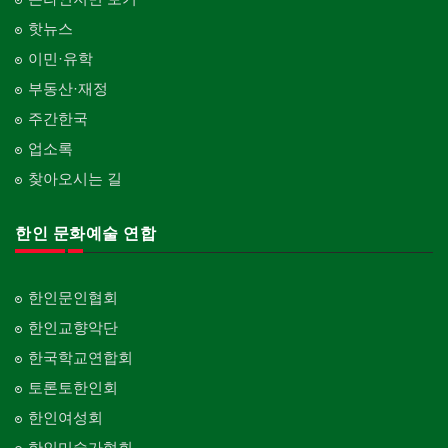
핫뉴스
이민·유학
부동산·재정
주간한국
업소록
찾아오시는 길
한인 문화예술 연합
한인문인협회
한인교향악단
한국학교연합회
토론토한인회
한인여성회
한인미술가협회