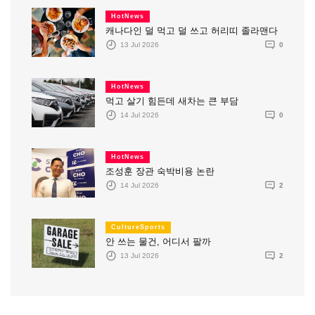
HotNews
캐나다인 덜 먹고 덜 쓰고 허리띠 졸라맨다
13 Jul 2026
0
HotNews
먹고 살기 힘든데 새차는 큰 부담
14 Jul 2026
0
HotNews
조성훈 장관 숙박비용 논란
14 Jul 2026
2
CultureSports
안 쓰는 물건, 어디서 팔까
13 Jul 2026
2