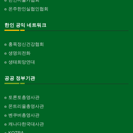
온주한인실협인협회
한인 공익 네트워크
홍푹정신건강협회
생명의전화
생태희망연대
공공 정부기관
토론토총영사관
몬트리올총영사관
벤쿠버총영사관
캐나다한국대사관
KOTRA