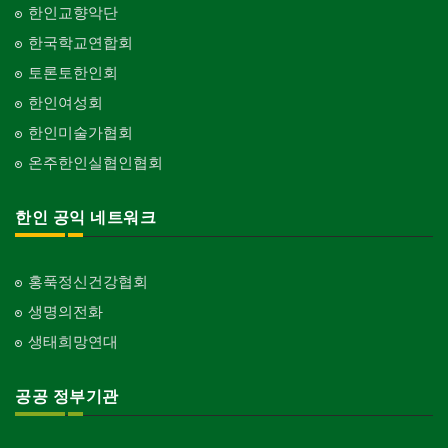
한인교향악단
한국학교연합회
토론토한인회
한인여성회
한인미술가협회
온주한인실협인협회
한인 공익 네트워크
홍푹정신건강협회
생명의전화
생태희망연대
공공 정부기관