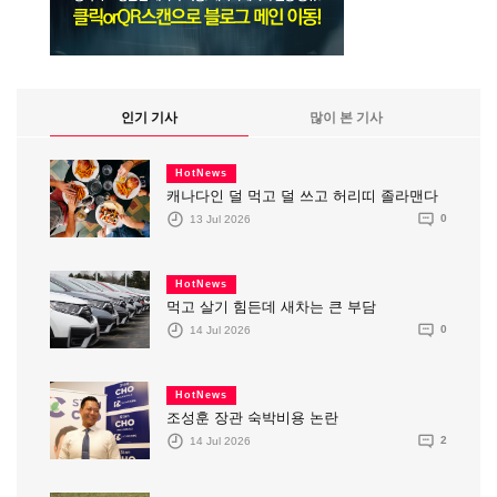
인기 기사
많이 본 기사
HotNews
캐나다인 덜 먹고 덜 쓰고 허리띠 졸라맨다
13 Jul 2026
0
HotNews
먹고 살기 힘든데 새차는 큰 부담
14 Jul 2026
0
HotNews
조성훈 장관 숙박비용 논란
14 Jul 2026
2