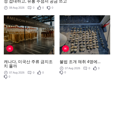
성 접대하고, 유흥 주점서 공금 쓰고
08 Aug 2026
0
0
0
H
H
불법 조개 채취 4명에...
캐나다, 미국산 주류 금지조
치 풀까
07 Aug 2026
0
0
0
07 Aug 2026
0
0
0