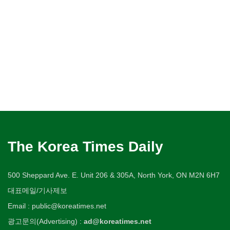
The Korea Times Daily
500 Sheppard Ave. E. Unit 206 & 305A, North York, ON M2N 6H7
대표메일/기사제보
Email : public@koreatimes.net
광고문의(Advertising) :
ad@koreatimes.net