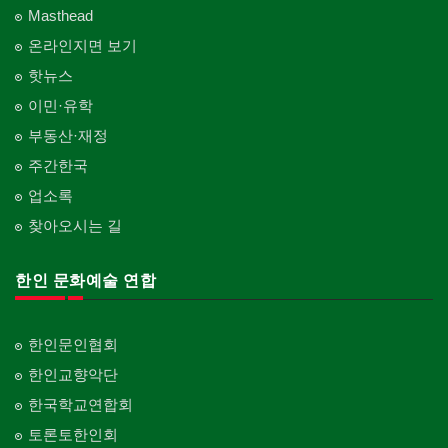
Masthead
온라인지면 보기
핫뉴스
이민·유학
부동산·재정
주간한국
업소록
찾아오시는 길
한인 문화예술 연합
한인문인협회
한인교향악단
한국학교연합회
토론토한인회