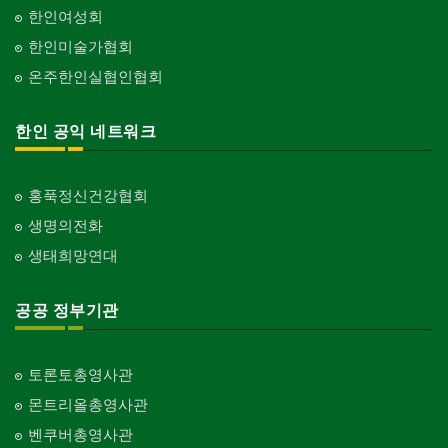
한인여성회
한인미술가협회
온주한인실협인협회
한인 공익 네트워크
홍푹정신건강협회
생명의전화
생태희망연대
공공 정부기관
토론토총영사관
몬트리올총영사관
벤쿠버총영사관