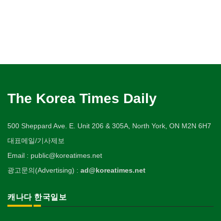
The Korea Times Daily
500 Sheppard Ave. E. Unit 206 & 305A, North York, ON M2N 6H7
대표메일/기사제보
Email : public@koreatimes.net
광고문의(Advertising) :
ad@koreatimes.net
캐나다 한국일보