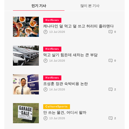
인기 기사
많이 본 기사
HotNews
캐나다인 덜 먹고 덜 쓰고 허리띠 졸라맨다
13 Jul 2026
0
HotNews
먹고 살기 힘든데 새차는 큰 부담
14 Jul 2026
0
HotNews
조성훈 장관 숙박비용 논란
14 Jul 2026
2
CultureSports
안 쓰는 물건, 어디서 팔까
13 Jul 2026
2