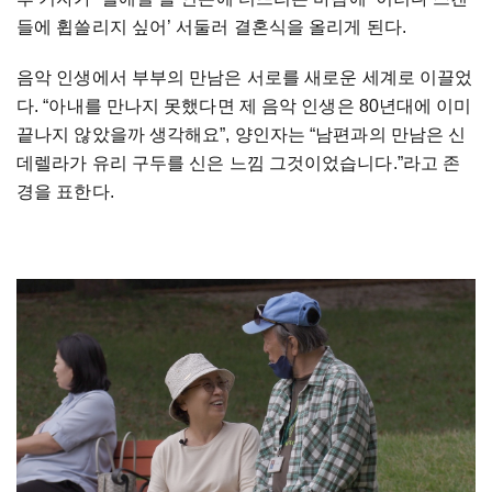
들에
휩쓸리지
싶어
’
서둘러
결혼식을
올리게
된다
.
음악
인생에서
부부의
만남은
서로를
새로운
세계로
이끌었
다
. “
아내를
만나지
못했다면
제
음악
인생은
80
년대에
이미
끝나지
않았을까
생각해요
”,
양인자는
“
남편과의
만남은
신
데렐라가
유리
구두를
신은
느낌
그것이었습니다
.”
라고
존
경을
표한다
.