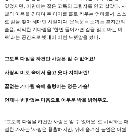
있었지만
,
이면에는
짙은
고독의
그림자를
안고
살았다
.
사
별의
아픔을
견디며
두
아이를
홀로
키우는
엄마로서
,
스스
로
길을
찾아
헤매던
시절이다
.
문득문득
느끼는
혼자만의
슬픔
,
막막한
기다림을
‘
한번
들어가면
길을
잃고
마는
미
로
’
라는
공간으로
빗대어
이런
노랫말을
썼다
.
그토록
다짐을
하건만
사랑은
알
수
없어요
/
사랑의
미로
속에서
울고
웃다
지쳐버린
/
끝없는
기다림
속에
출렁이는
멍든
가슴
/
언제나
변함없는
마음으로
어두운
밤을
밝혀주오
.
"
그토록
다짐을
하건만
사랑은
알
수
없어요
"
로
시작하는
애
절한
가사는
‘
사랑은
황홀하지만
,
뒤에
숨겨진
불안은
어쩔