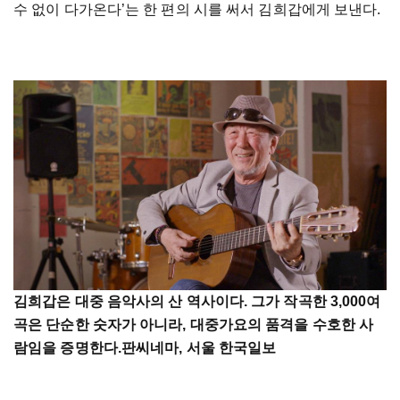
수
없이
다가온다
’
는
한
편의
시를
써서
김희갑에게
보낸다
.
김희갑은
대중
음악사의
산
역사이다
.
그가
작곡한
3,000
여
곡은
단순한
숫자가
아니라
,
대중가요의
품격을
수호한
사
람임을
증명한다
.판씨네마, 서울 한국일보