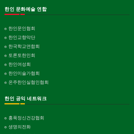
한인 문화예술 연합
한인문인협회
한인교향악단
한국학교연합회
토론토한인회
한인여성회
한인미술가협회
온주한인실협인협회
한인 공익 네트워크
홍푹정신건강협회
생명의전화