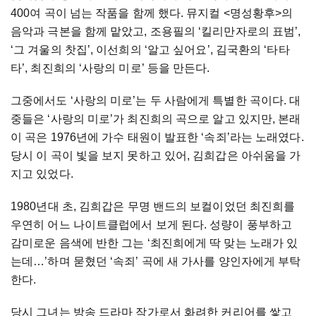
400
여
곡이
넘는
작품을
함께
했다
.
뮤지컬
<
명성황후
>
의
음악과
극본을
함께
맡았고
,
조용필의
‘
킬리만자로의
표범
’,
‘
그
겨울의
찻집
’,
이선희의
‘
알고
싶어요
’,
김국환의
‘
타타
타
’,
최진희의
‘
사랑의
미로
’
등을
만든다
.
그중에서도
‘
사랑의
미로
’
는
두
사람에게
특별한
곡이다
.
대
중들은
‘
사랑의
미로
’
가
최진희의
곡으로
알고
있지만
,
본래
이
곡은
1976
년에
가수
태원이
발표한
‘
속죄
’
라는
노래였다
.
당시
이
곡이
빛을
보지
못하고
있어
,
김희갑은
아쉬움을
가
지고
있었다
.
1980
년대
초
,
김희갑은
무명
밴드의
보컬이었던
최진희를
우연히
어느
나이트클럽에서
보게
된다
.
성량이
풍부하고
감미로운
음색에
반한
그는
‘
최진희에게
딱
맞는
노래가
있
는데
…’
하며
묻혔던
‘
속죄
’
곡에
새
가사를
양인자에게
부탁
한다
.
당시
그녀는
방송
드라마
작가로서
화려한
커리어를
쌓고