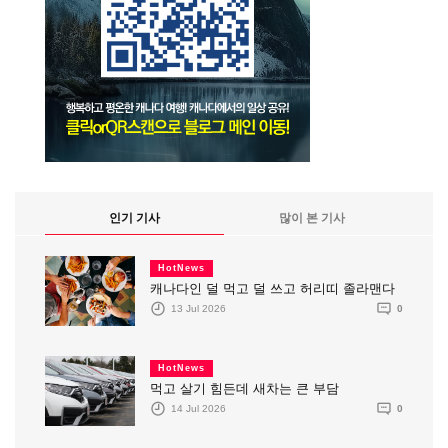
인기 기사
많이 본 기사
HotNews
캐나다인 덜 먹고 덜 쓰고 허리띠 졸라맨다
13 Jul 2026
0
HotNews
먹고 살기 힘든데 새차는 큰 부담
14 Jul 2026
0