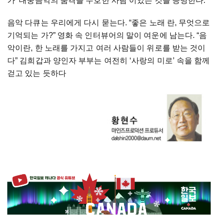
가
‘
대중음악의
품격을
수호한
사람
’
이었는
것을
증명한다
.
음악
다큐는
우리에게
다시
묻는다
. “
좋은
노래
란
,
무엇으로
기억되는
가
?”
영화
속
인터뷰어의
말이
여운에
남는다
. “
음
악이란
,
한
노래를
가지고
여러
사람들이
위로를
받는
것이
다
”
김희갑과
양인자
부부는
여전히
‘
사랑의
미로
’
속을
함께
걷고
있는
듯하다