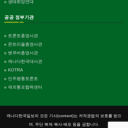
생태희망연대
공공 정부기관
토론토총영사관
몬트리올총영사관
벤쿠버총영사관
캐나다한국대사관
KOTRA
민주평통토론토
재외통포협력센터
캐나다한국일보의 모든 기사(content)는 저작권법의 보호를 받으
며, 무단 복제·복사·배포 등을 금합니다.