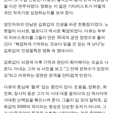
을
이끈
연주자였다
.
영화는
이
젊은
기타리스트가
어떻게
국민
작곡가로
성장하는지를
보여
준다
.
양인자와의
만남은
김희갑의
인생을
바꾼
전환점이었다
.
노
랫말이
서사로
,
멜로디가
역사로
확장되었다
.
다큐는
부부
의
러브스토리를
그들이
만든
35
곡의
공연
장면으로
풀어
간다
. “
복잡하게
기억하는
것보다
잊을
건
잊는
게
낫다
”
는
김희갑의
인생철학은
영화
속
명대사다
.
김희갑이
뇌경색
이후
기억과
판단이
희미해지는
모습도
나
온다
.
아내는
그의
뇌
사진을
보고
“
그
안에
은하수가
있었어
요
”
라고
비유하는
장면은
관객을
안타깝게
만든다
.
다큐의
중심에
‘
품격
’
있는
증언이
있다
.
조용필
,
양희은
,
최
진희
,
장사익
등은
그가
이
시대
대중
음악사의
산
역사이며
거대한
산맥임을
확인시켜
준다
.
그들이
입
모아
말하듯
,
김
희갑의
3000
여
곡이라는
명성은
단순한
숫자가
아니라
,
그