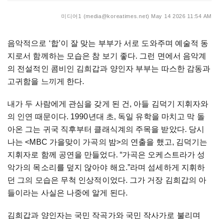
미디어1 (media@koreatimes.net)
May 14 2026 11:54 AM
음악적으로
‘
합
’
이
잘
맞는
부부가
서로
도와주며
예술적
동
지로서
함께하는
모습은
참
보기
좋다
.
그런
면에서
음악계
의
전설적인
콤비인
김희갑과
양인자
부부는
따스한
감동과
고귀함을
느끼게
한다
.
내가
두
사람에게
관심을
갖게
된
건
,
아들
김덕기
지휘자와
의
인연
때문이다
. 1990
년대
초
,
독일
유학을
마치고
막
돌
아온
그는
귀국
직후부터
클래식계의
주목을
받았다
.
당시
나는
<MBC
가을맞이
가곡의
밤
>
의
연출을
했고
,
김덕기는
지휘자로
함께
공연을
만들었다
. “
가곡은
오케스트라가
성
악가의
목소리를
덮지
않아야
해요
.”
라며
섬세하게
지휘하
던
그의
모습은
무척
인상적이었다
.
그가
거장
김희갑의
아
들이라는
사실은
나중에
알게
된다
.
김희갑과
양인자는
국민
작곡가와
국민
작사가로
불리며