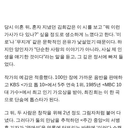
당시
이혼
뒤
,
혼자
지냈던
김희갑은
이
시를
보고
"
뭐
이런
가사가
다
있나
?"
싶을
정도로
생소하게
느꼈다고
한다
. '
미
로
'
나
'
무지개
'
같은
문학적인
은유가
낯설었기
때문이다
.
하
지만
양인자가
“
단순한
사랑의
이야기가
아니라
,
사실
제
인
생을
얘기한
것이다
”
라는
말을
듣고
,
그
깊은
정서에
빠져
들
었다
.
작가의
예감은
적중했다
. 100
만
장에
가까운
음반을
판매하
고
KBS <
가요
톱
10>
에서
5
주
연속
1
위
, 1985
년
<MBC 10
대
가수
>
에서
최고
인기
가요상을
받아
,
최진희는
이
한
곡
으로
단숨에
톱스타가
된다
.
그
뒤
,
두
사람은
창작을
위해
2
년
정도
그림자처럼
붙어
다
녔다
.
그러다가
둘의
만남을
추적하던
<
주간
중앙
>
의
서병
후
기자가
‘
열애설
’
을
언론에
터뜨리는
바람에
‘
이러다
스캔