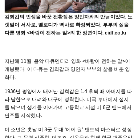
김희갑의
인생을
바꾼
전환점은
양인자와의
만남이었다
.
노
랫말이
서사로
,
멜로디가
역사로
확장되었다
.
부부의
삶을
다룬
영화
<
바람이
전하는
말
>
의
한
장면이다
. eidf.co.kr
지난해
11
월
,
음악
다큐멘터리
영화
<
바람이
전하는
말
>
이
개봉됐다
.
이
다큐는
김희갑과
양인자
부부의
삶을
비춘
영
화다
.
1936
년
평양에서
태어난
김희갑은
1.4
후퇴
때
아버지를
따
라
남한으로
내려와
대구에
정착한다
.
미국
부대에서
접시
를
닦으며
생계를
이어가며
고등학교
시절
미
8
군
밴드에서
연주를
시작했다
.
이
소년은
훗날
미
8
군
무대
‘
에이
원
’
밴드의
마스터로
성장
한다
.
그
무렵
신중현
,
이봉조
,
길옥윤과
함께
한국
대중음악