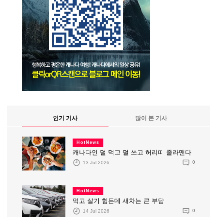
인기 기사
많이 본 기사
HotNews
캐나다인 덜 먹고 덜 쓰고 허리띠 졸라맨다
13 Jul 2026
0
HotNews
먹고 살기 힘든데 새차는 큰 부담
14 Jul 2026
0