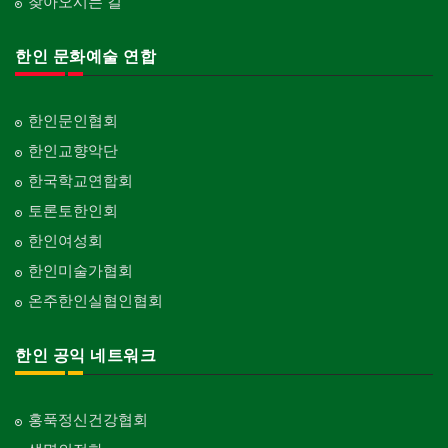
찾아오시는 길
한인 문화예술 연합
한인문인협회
한인교향악단
한국학교연합회
토론토한인회
한인여성회
한인미술가협회
온주한인실협인협회
한인 공익 네트워크
홍푹정신건강협회