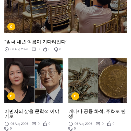
C
"벌써 내년 여름이 기다려진다"
06 Aug 2026
0
0
0
C
C
이민자의 삶을 문학적 이야
캐나다 공룡 화석, 주화로 탄
기로
생
06 Aug 2026
0
0
06 Aug 2026
0
0
0
0