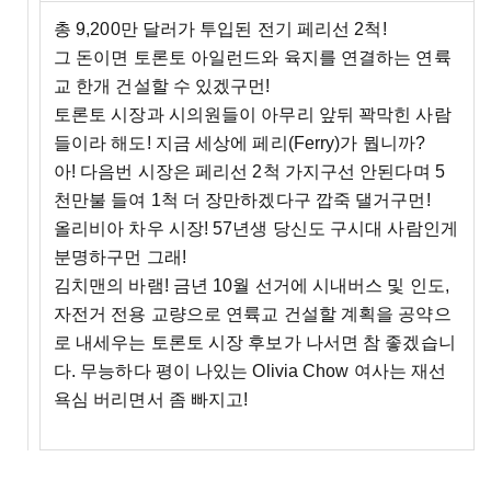
총 9,200만 달러가 투입된 전기 페리선 2척!
그 돈이면 토론토 아일런드와 육지를 연결하는 연륙
교 한개 건설할 수 있겠구먼!
토론토 시장과 시의원들이 아무리 앞뒤 꽉막힌 사람
들이라 해도! 지금 세상에 페리(Ferry)가 뭡니까?
아! 다음번 시장은 페리선 2척 가지구선 안된다며 5
천만불 들여 1척 더 장만하겠다구 깝죽 댈거구먼!
올리비아 차우 시장! 57년생 당신도 구시대 사람인게
분명하구먼 그래!
김치맨의 바램! 금년 10월 선거에 시내버스 및 인도,
자전거 전용 교량으로 연륙교 건설할 계획을 공약으
로 내세우는 토론토 시장 후보가 나서면 참 좋겠습니
다. 무능하다 평이 나있는 Olivia Chow 여사는 재선
욕심 버리면서 좀 빠지고!