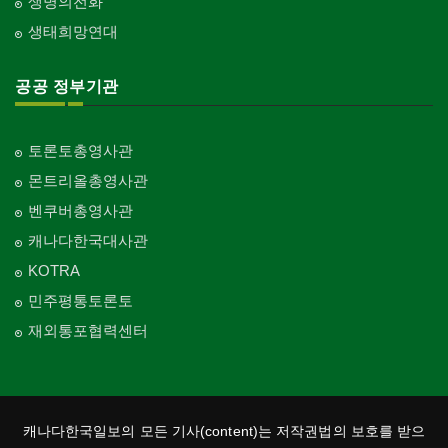
생명의전화
생태희망연대
공공 정부기관
토론토총영사관
몬트리올총영사관
벤쿠버총영사관
캐나다한국대사관
KOTRA
민주평통토론토
재외통포협력센터
캐나다한국일보의 모든 기사(content)는 저작권법의 보호를 받으