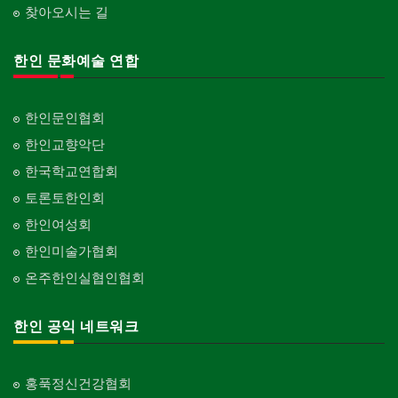
찾아오시는 길
한인 문화예술 연합
한인문인협회
한인교향악단
한국학교연합회
토론토한인회
한인여성회
한인미술가협회
온주한인실협인협회
한인 공익 네트워크
홍푹정신건강협회