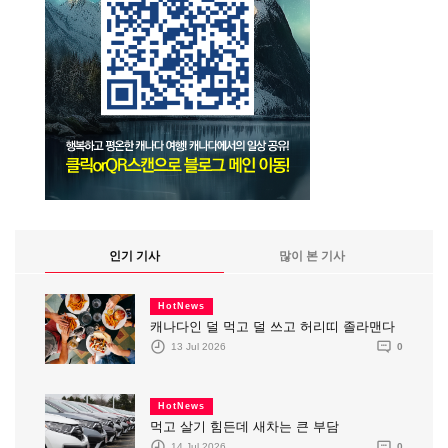
인기 기사
많이 본 기사
HotNews
캐나다인 덜 먹고 덜 쓰고 허리띠 졸라맨다
13 Jul 2026
0
HotNews
먹고 살기 힘든데 새차는 큰 부담
14 Jul 2026
0