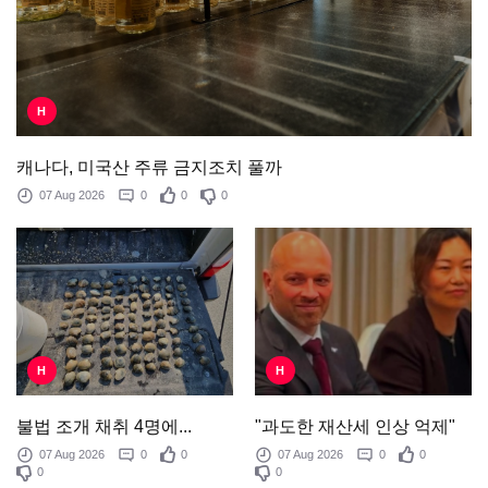
H
캐나다, 미국산 주류 금지조치 풀까
07 Aug 2026
0
0
0
H
H
"과도한 재산세 인상 억제"
불법 조개 채취 4명에...
07 Aug 2026
0
0
07 Aug 2026
0
0
0
0