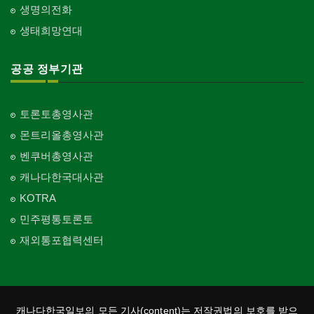
생명의전화
생태희망연대
공공 정부기관
토론토총영사관
몬트리올총영사관
벤쿠버총영사관
캐나다한국대사관
KOTRA
민주평통토론토
재외통포협력센터
캐나다한국일보의 모든 기사(content)는 저작권법의 보호를 받으