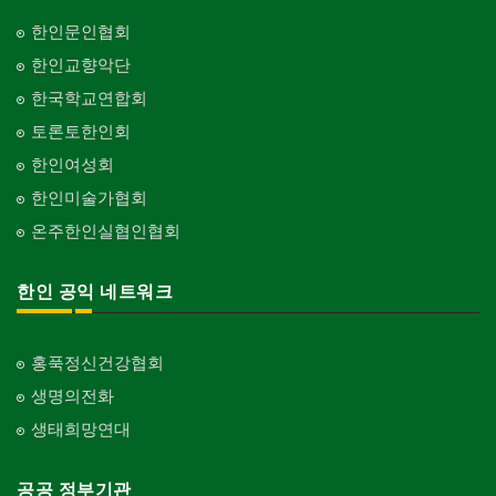
한인문인협회
한인교향악단
한국학교연합회
토론토한인회
한인여성회
한인미술가협회
온주한인실협인협회
한인 공익 네트워크
홍푹정신건강협회
생명의전화
생태희망연대
공공 정부기관