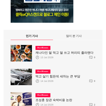
인기 기사
많이 본 기사
HotNews
캐나다인 덜 먹고 덜 쓰고 허리띠 졸라맨다
13 Jul 2026
0
HotNews
먹고 살기 힘든데 새차는 큰 부담
14 Jul 2026
0
HotNews
조성훈 장관 숙박비용 논란
14 Jul 2026
2