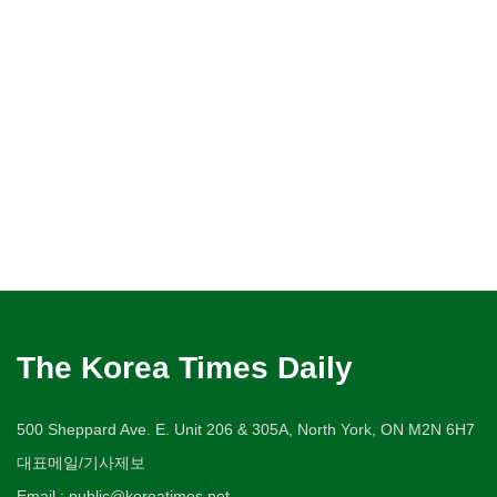
The Korea Times Daily
500 Sheppard Ave. E. Unit 206 & 305A, North York, ON M2N 6H7
대표메일/기사제보
Email : public@koreatimes.net