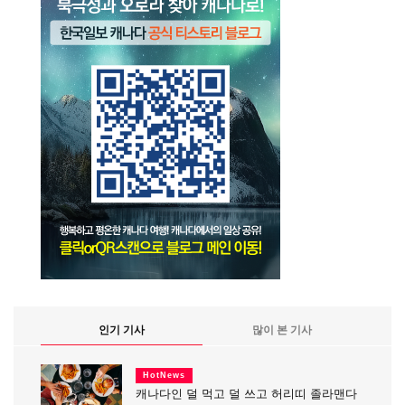
인기 기사
많이 본 기사
HotNews
캐나다인 덜 먹고 덜 쓰고 허리띠 졸라맨다