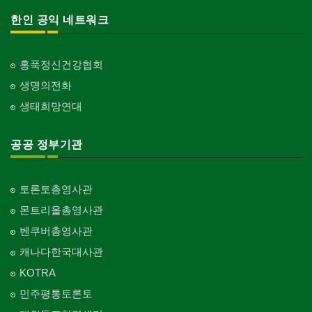
한인 공익 네트워크
홍푹정신건강협회
생명의전화
생태희망연대
공공 정부기관
토론토총영사관
몬트리올총영사관
벤쿠버총영사관
캐나다한국대사관
KOTRA
민주평통토론토