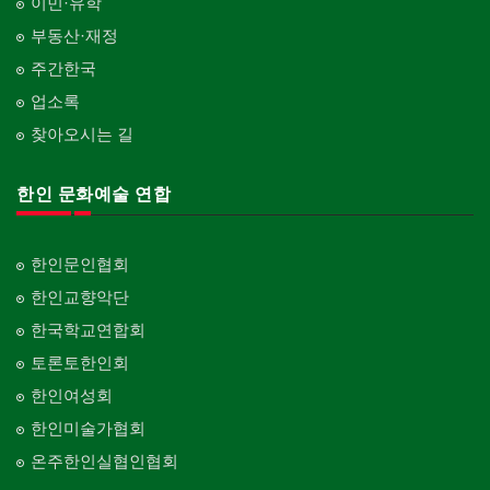
이민·유학
부동산·재정
주간한국
업소록
찾아오시는 길
한인 문화예술 연합
한인문인협회
한인교향악단
한국학교연합회
토론토한인회
한인여성회
한인미술가협회
온주한인실협인협회