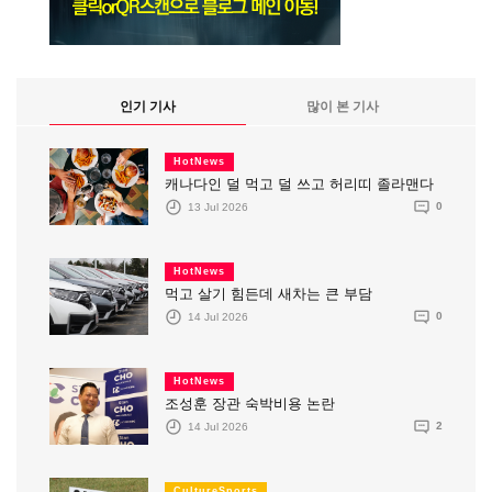
인기 기사
많이 본 기사
HotNews
캐나다인 덜 먹고 덜 쓰고 허리띠 졸라맨다
13 Jul 2026
0
HotNews
먹고 살기 힘든데 새차는 큰 부담
14 Jul 2026
0
HotNews
조성훈 장관 숙박비용 논란
14 Jul 2026
2
CultureSports