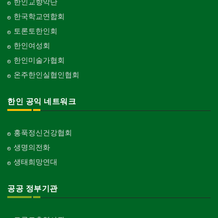
한인교향악단
한국학교연합회
토론토한인회
한인여성회
한인미술가협회
온주한인실협인협회
한인 공익 네트워크
홍푹정신건강협회
생명의전화
생태희망연대
공공 정부기관