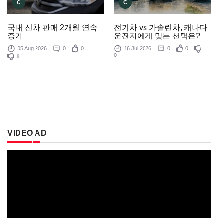
C
C
전기차 vs 가솔린차, 캐나다
국내 신차 판매 2개월 연속
운전자에게 맞는 선택은?
증가
16 Jul 2026
0
0
05 Aug 2026
0
0
0
0
VIDEO AD