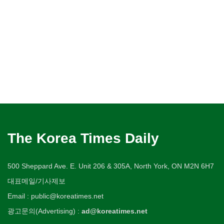
The Korea Times Daily
500 Sheppard Ave. E. Unit 206 & 305A, North York, ON M2N 6H7
대표메일/기사제보
Email : public@koreatimes.net
광고문의(Advertising) :
ad@koreatimes.net