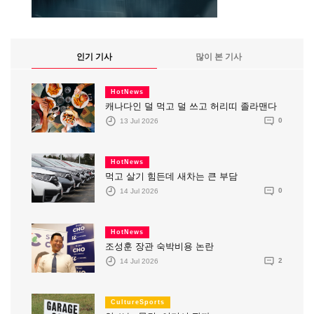
인기 기사
많이 본 기사
HotNews
캐나다인 덜 먹고 덜 쓰고 허리띠 졸라맨다
13 Jul 2026
0
HotNews
먹고 살기 힘든데 새차는 큰 부담
14 Jul 2026
0
HotNews
조성훈 장관 숙박비용 논란
14 Jul 2026
2
CultureSports