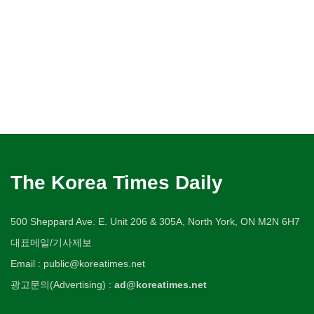
The Korea Times Daily
500 Sheppard Ave. E. Unit 206 & 305A, North York, ON M2N 6H7
대표메일/기사제보
Email : public@koreatimes.net
광고문의(Advertising) :
ad@koreatimes.net