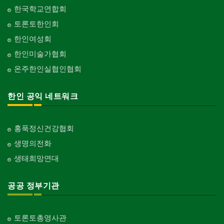
한국학교연합회
토론토한인회
한인여성회
한인미술가협회
온주한인실협인협회
한인 공익 네트워크
홍푹정신건강협회
생명의전화
생태희망연대
공공 정부기관
토론토총영사관