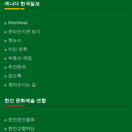
캐나다 한국일보
Masthead
온라인지면 보기
핫뉴스
이민·유학
부동산·재정
주간한국
업소록
찾아오시는 길
한인 문화예술 연합
한인문인협회
한인교향악단