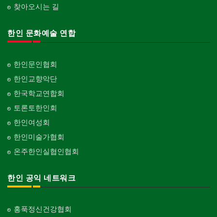
찾아오시는 길
한인 문화예술 연합
한인문인협회
한인교향악단
한국학교연합회
토론토한인회
한인여성회
한인미술가협회
온주한인실협인협회
한인 공익 네트워크
홍푹정신건강협회