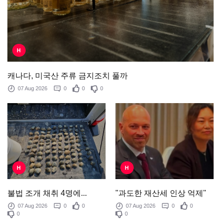
H
캐나다, 미국산 주류 금지조치 풀까
07 Aug 2026
0
0
0
H
H
"과도한 재산세 인상 억제"
불법 조개 채취 4명에...
07 Aug 2026
0
0
07 Aug 2026
0
0
0
0