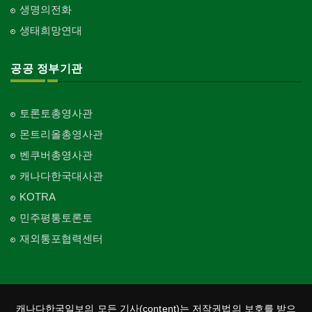
생명의전화
생태희망연대
공공 정부기관
토론토총영사관
몬트리올총영사관
벤쿠버총영사관
캐나다한국대사관
KOTRA
민주평통토론토
재외통포협력센터
캐나다한국일보의 모든 기사(content)는 저작권법의 보호를 받으