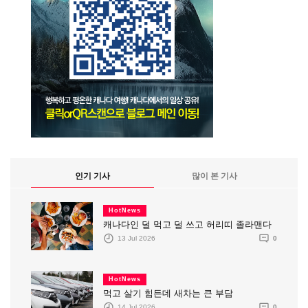
인기 기사
많이 본 기사
HotNews
캐나다인 덜 먹고 덜 쓰고 허리띠 졸라맨다
13 Jul 2026
0
HotNews
먹고 살기 힘든데 새차는 큰 부담
14 Jul 2026
0