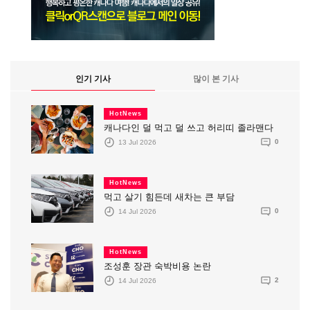
인기 기사
많이 본 기사
HotNews
캐나다인 덜 먹고 덜 쓰고 허리띠 졸라맨다
13 Jul 2026
0
HotNews
먹고 살기 힘든데 새차는 큰 부담
14 Jul 2026
0
HotNews
조성훈 장관 숙박비용 논란
14 Jul 2026
2