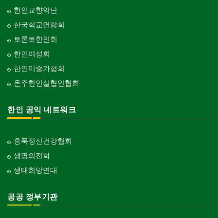
한인교향악단
한국학교연합회
토론토한인회
한인여성회
한인미술가협회
온주한인실협인협회
한인 공익 네트워크
홍푹정신건강협회
생명의전화
생태희망연대
공공 정부기관