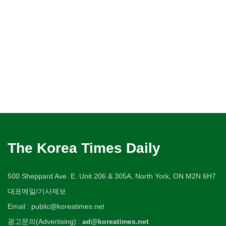
The Korea Times Daily
500 Sheppard Ave. E. Unit 206 & 305A, North York, ON M2N 6H7
대표메일/기사제보
Email : public@koreatimes.net
광고문의(Advertising) :
ad@koreatimes.net