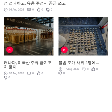
성 접대하고, 유흥 주점서 공금 쓰고
08 Aug 2026
0
0
0
H
H
불법 조개 채취 4명에...
캐나다, 미국산 주류 금지조
치 풀까
07 Aug 2026
0
0
0
07 Aug 2026
0
0
0