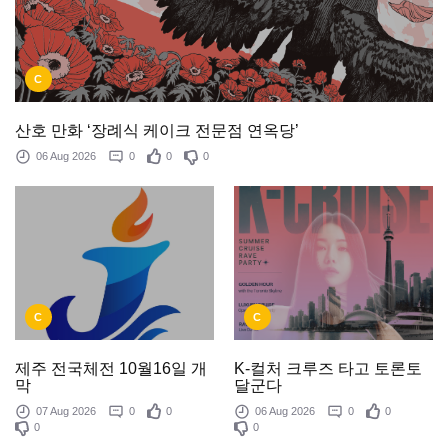
C
산호 만화 ‘장례식 케이크 전문점 연옥당’
06 Aug 2026
0
0
0
C
C
제주 전국체전 10월16일 개
K-컬처 크루즈 타고 토론토
막
달군다
07 Aug 2026
0
0
06 Aug 2026
0
0
0
0