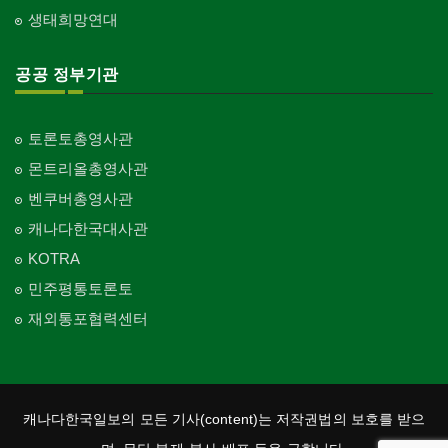
생태희망연대
공공 정부기관
토론토총영사관
몬트리올총영사관
벤쿠버총영사관
캐나다한국대사관
KOTRA
민주평통토론토
재외통포협력센터
캐나다한국일보의 모든 기사(content)는 저작권법의 보호를 받으