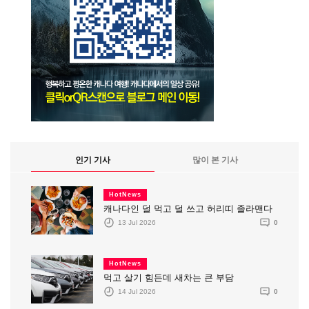
인기 기사
많이 본 기사
HotNews
캐나다인 덜 먹고 덜 쓰고 허리띠 졸라맨다
13 Jul 2026
0
HotNews
먹고 살기 힘든데 새차는 큰 부담
14 Jul 2026
0