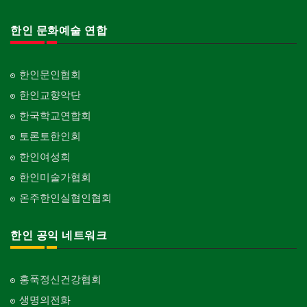
한인 문화예술 연합
한인문인협회
한인교향악단
한국학교연합회
토론토한인회
한인여성회
한인미술가협회
온주한인실협인협회
한인 공익 네트워크
홍푹정신건강협회
생명의전화