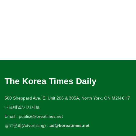
The Korea Times Daily
500 Sheppard Ave. E. Unit 206 & 305A, North York, ON M2N 6H7
대표메일/기사제보
Email : public@koreatimes.net
광고문의(Advertising) :
ad@koreatimes.net