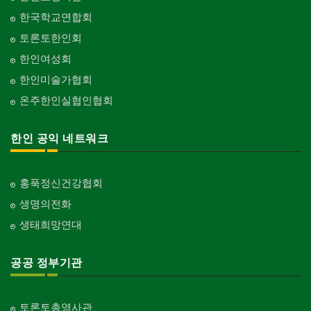
한국학교연합회
토론토한인회
한인여성회
한인미술가협회
온주한인실협인협회
한인 공익 네트워크
홍푹정신건강협회
생명의전화
생태희망연대
공공 정부기관
토론토총영사관