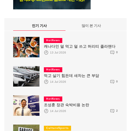
인기 기사
많이 본 기사
HotNews
캐나다인 덜 먹고 덜 쓰고 허리띠 졸라맨다
13 Jul 2026
0
HotNews
먹고 살기 힘든데 새차는 큰 부담
14 Jul 2026
0
HotNews
조성훈 장관 숙박비용 논란
14 Jul 2026
2
CultureSports