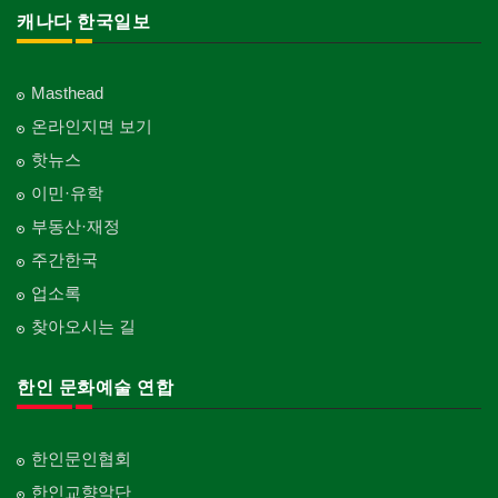
캐나다 한국일보
Masthead
온라인지면 보기
핫뉴스
이민·유학
부동산·재정
주간한국
업소록
찾아오시는 길
한인 문화예술 연합
한인문인협회
한인교향악단