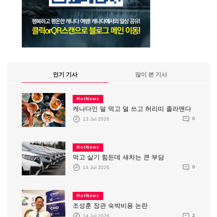
인기 기사
많이 본 기사
HotNews
캐나다인 덜 먹고 덜 쓰고 허리띠 졸라맨다
13 Jul 2026
0
HotNews
먹고 살기 힘든데 새차는 큰 부담
14 Jul 2026
0
HotNews
조성훈 장관 숙박비용 논란
14 Jul 2026
2