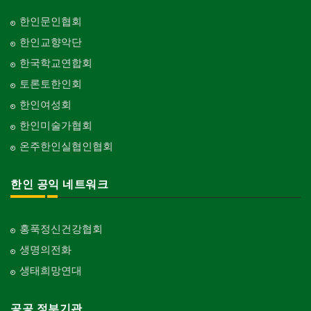
한인문인협회
한인교향악단
한국학교연합회
토론토한인회
한인여성회
한인미술가협회
온주한인실협인협회
한인 공익 네트워크
홍푹정신건강협회
생명의전화
생태희망연대
공공 정부기관