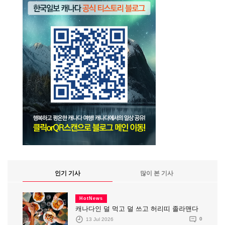
인기 기사
많이 본 기사
HotNews
캐나다인 덜 먹고 덜 쓰고 허리띠 졸라맨다
13 Jul 2026
0