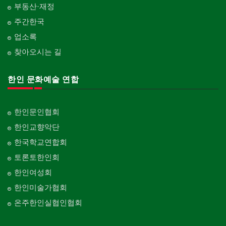
부동산·재정
주간한국
업소록
찾아오시는 길
한인 문화예술 연합
한인문인협회
한인교향악단
한국학교연합회
토론토한인회
한인여성회
한인미술가협회
온주한인실협인협회