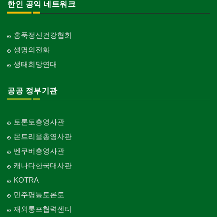
한인 공익 네트워크
홍푹정신건강협회
생명의전화
생태희망연대
공공 정부기관
토론토총영사관
몬트리올총영사관
벤쿠버총영사관
캐나다한국대사관
KOTRA
민주평통토론토
재외통포협력센터