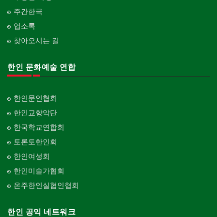
주간한국
업소록
찾아오시는 길
한인 문화예술 연합
한인문인협회
한인교향악단
한국학교연합회
토론토한인회
한인여성회
한인미술가협회
온주한인실협인협회
한인 공익 네트워크