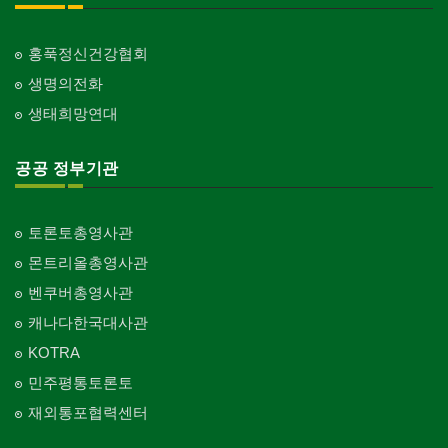
홍푹정신건강협회
생명의전화
생태희망연대
공공 정부기관
토론토총영사관
몬트리올총영사관
벤쿠버총영사관
캐나다한국대사관
KOTRA
민주평통토론토
재외통포협력센터