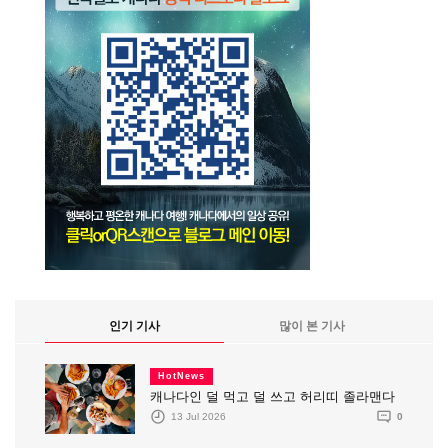
인기 기사
많이 본 기사
HotNews
캐나다인 덜 먹고 덜 쓰고 허리띠 졸라맨다
13 Jul 2026
0