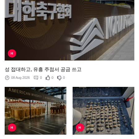
H
성 접대하고, 유흥 주점서 공금 쓰고
08 Aug 2026
0
0
0
H
H