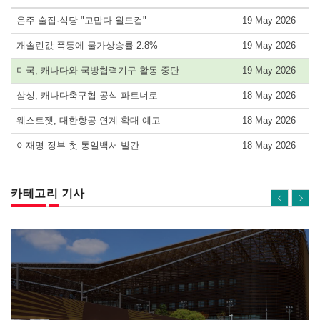
온주 술집·식당 "고맙다 월드컵"
19 May 2026
개솔린값 폭등에 물가상승률 2.8%
19 May 2026
미국, 캐나다와 국방협력기구 활동 중단
19 May 2026
삼성, 캐나다축구협 공식 파트너로
18 May 2026
웨스트젯, 대한항공 연계 확대 예고
18 May 2026
이재명 정부 첫 통일백서 발간
18 May 2026
카테고리 기사