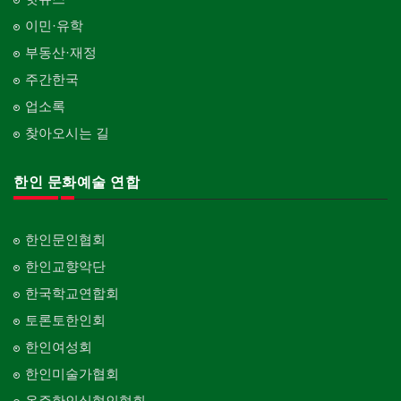
이민·유학
부동산·재정
주간한국
업소록
찾아오시는 길
한인 문화예술 연합
한인문인협회
한인교향악단
한국학교연합회
토론토한인회
한인여성회
한인미술가협회
온주한인실협인협회