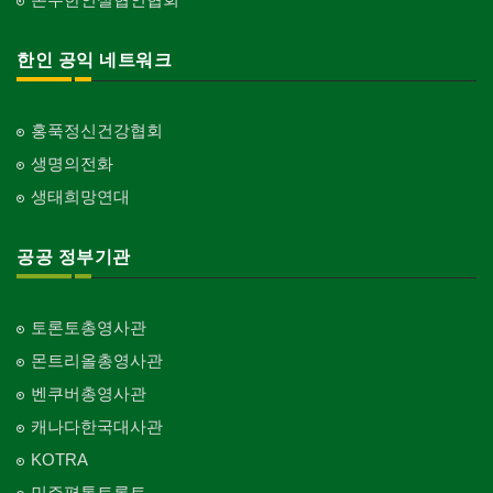
한인 공익 네트워크
홍푹정신건강협회
생명의전화
생태희망연대
공공 정부기관
토론토총영사관
몬트리올총영사관
벤쿠버총영사관
캐나다한국대사관
KOTRA
민주평통토론토