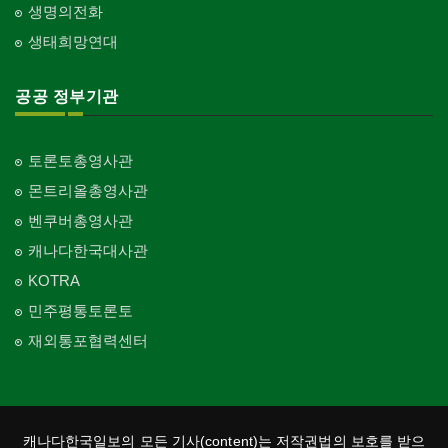
생명의전화
생태희망연대
공공 정부기관
토론토총영사관
몬트리올총영사관
벤쿠버총영사관
캐나다한국대사관
KOTRA
민주평통토론토
재외통포협력센터
캐나다한국일보의 모든 기사(content)는 저작권법의 보호를 받으