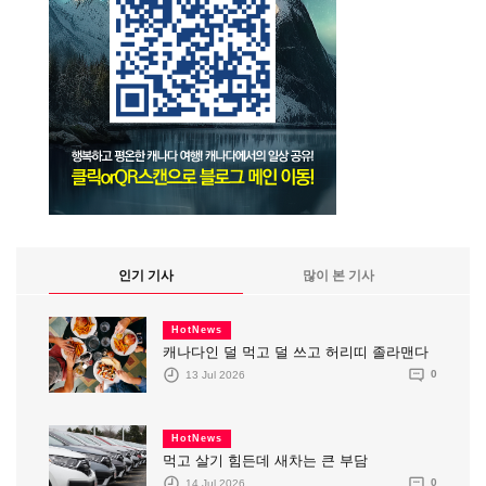
인기 기사
많이 본 기사
HotNews
캐나다인 덜 먹고 덜 쓰고 허리띠 졸라맨다
13 Jul 2026
0
HotNews
먹고 살기 힘든데 새차는 큰 부담
14 Jul 2026
0