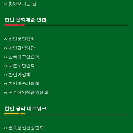
찾아오시는 길
한인 문화예술 연합
한인문인협회
한인교향악단
한국학교연합회
토론토한인회
한인여성회
한인미술가협회
온주한인실협인협회
한인 공익 네트워크
홍푹정신건강협회