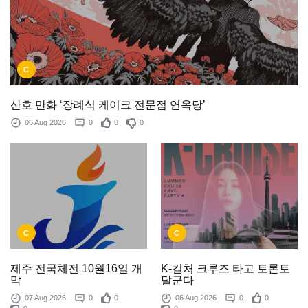
C
산호 만화 ‘장례식 케이크 전문점 연옥당’
06 Aug 2026
0
0
0
C
C
제주 전국체전 10월16일 개
K-컬처 크루즈 타고 토론토
막
달군다
07 Aug 2026
0
0
06 Aug 2026
0
0