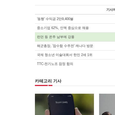
기사
'동행' 수익금 2만9,400불
중소기업 62%, 인맥 중심으로 채용
런던 등 온주 남부에 강풍
해군총장, '잠수함 수주전' 캐나다 방문
국제 청소년 미술대회서 한인 2세 1위
TTC-전기노조 잠정 합의
카테고리 기사