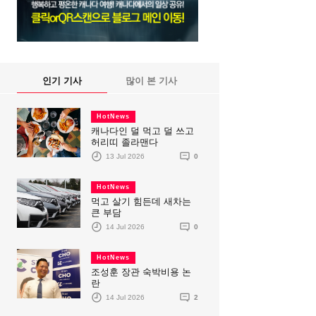
인기 기사
많이 본 기사
HotNews
캐나다인 덜 먹고 덜 쓰고
허리띠 졸라맨다
13 Jul 2026
0
HotNews
먹고 살기 힘든데 새차는
큰 부담
14 Jul 2026
0
HotNews
조성훈 장관 숙박비용 논
란
14 Jul 2026
2