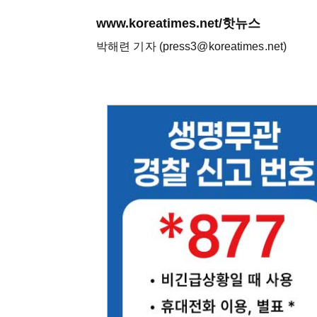
www.koreatimes.net/핫뉴스
박해련 기자 (press3@koreatimes.net)