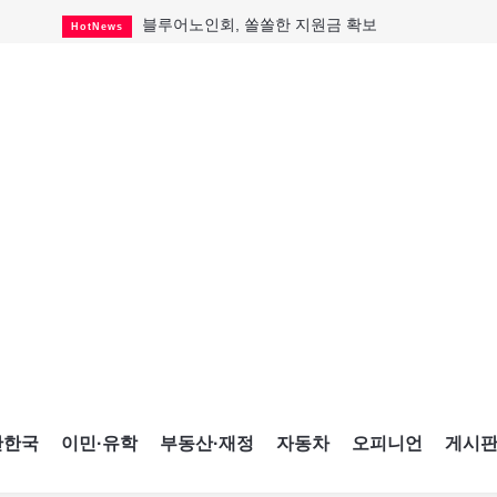
블루어노인회, 쏠쏠한 지원금 확보
HotNews
캐나다인 33% "생활비 부담에 보험 축소"
HotNews
"마약 범죄에 연루됐으니 돈 보내라"
HotNews
토론토 살사축제 총격 용의자 체포
HotNews
세계 10대 구조물서 내려오는 CN타워
CultureSports
이민자의 삶을 문학적 이야기로
CultureSports
미 총영사관 총격 용의자 2명 체포
HotNews
캐나다 공룡 화석, 주화로 탄생
CultureSports
"벌써 내년 여름이 기다려진다"
CultureSports
간한국
이민·유학
부동산·재정
자동차
오피니언
게시