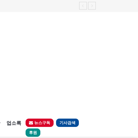
판
업소록
뉴스구독
기사검색
후원