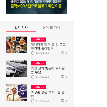
인기 기사
많이 본 기사
HotNews
캐나다인 덜 먹고 덜 쓰고
허리띠 졸라맨다
13 Jul 2026
0
HotNews
먹고 살기 힘든데 새차는
큰 부담
14 Jul 2026
0
HotNews
조성훈 장관 숙박비용 논
란
14 Jul 2026
2