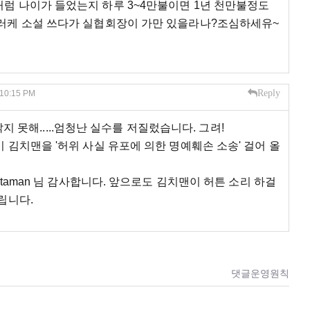
럼 나이가 들었는지 하루 3~4만불이면 1년 천만불정도
러케 소설 쓰다가 실협회장이 가만 있을라나?조심하세유~
Reply
 10:15 PM
밝지 못해.....엄청난 실수를 저질렀습니다. 그려!
김치맨을 '허위 사실 유포에 의한 명예훼손 소송' 걸어 올
taman 님 감사합니다. 앞으로도 김치맨이 허튼 소리 하걸
립니다.
댓글운영원칙