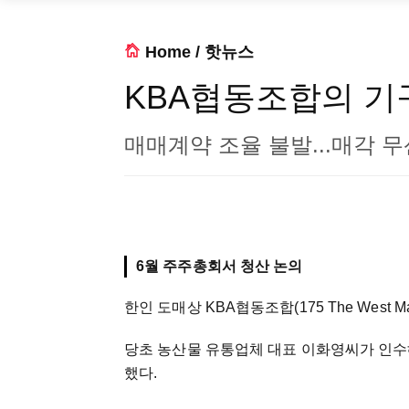
Home
/
핫뉴스
KBA협동조합의 기
매매계약 조율 불발...매각 무
6월 주주총회서 청산 논의
한인 도매상 KBA협동조합(175 The West 
당초 농산물 유통업체 대표 이화영씨가 인수
했다.