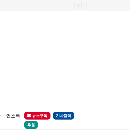
판
업소록
뉴스구독
기사검색
후원