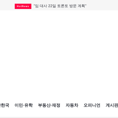
"임 대사 22일 토론토 방문 계획"
HotNews
캐나다 관광업, 올여름 기록적 호황
HotNews
온타리오 3곳 보궐선거 확정
HotNews
캐나다·미국 교역 20억 불 감소
HotNews
온타리오 공공기관 8곳 감사
HotNews
국내 신차 판매 2개월 연속 증가
Car
토론토 임대주택 5,600가구 공급
HotNews
"음향 시스템 필요한가요?"
HotNews
자매 작가, 장애인 재활캠프서 특별한 재능기부
HotNews
간한국
이민·유학
부동산·재정
자동차
오피니언
게시