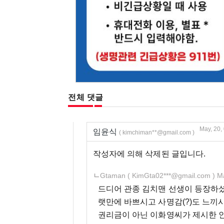
전체 댓글
May, 20,
임윤식
( kimchiman**@gmail.com )
작성자에 의해 삭제된 글입니다.
ㄴ
Gtaman
( KimGta02***@gmail.com )
Ma
드디어 관종 김치맨 선생이 등장하
랫만에 바쁘시고 사명감(?)도 느끼
권리금이 아닌 이화영씨가 제시한 