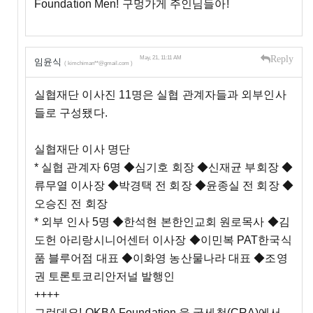
Foundation Men! 구멍가게 주인님들아!
Reply
May, 21, 11:11 AM
임윤식
( kimchiman**@gmail.com )
실협재단 이사진 11명은 실협 관계자들과 외부인사
들로 구성됐다.
실협재단 이사 명단
* 실협 관계자 6명 ◆심기호 회장 ◆신재균 부회장 ◆
류무열 이사장 ◆박경택 전 회장 ◆윤종실 전 회장 ◆
오승진 전 회장
* 외부 인사 5명 ◆한석현 본한인교회 원로목사 ◆김
도헌 아리랑시니어센터 이사장 ◆이민복 PAT한국식
품 블루어점 대표 ◆이화영 농산물나라 대표 ◆조영
권 토론토코리안저널 발행인
++++
그런데요! OKBA Foundation 을 국세청(CRA)에서