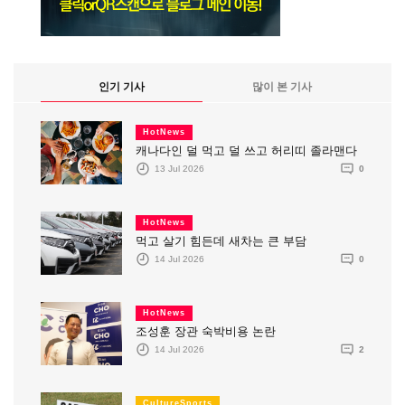
인기 기사
많이 본 기사
HotNews
캐나다인 덜 먹고 덜 쓰고 허리띠 졸라맨다
13 Jul 2026
0
HotNews
먹고 살기 힘든데 새차는 큰 부담
14 Jul 2026
0
HotNews
조성훈 장관 숙박비용 논란
14 Jul 2026
2
CultureSports