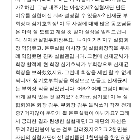
가? 하긴! 그냥 내주기는 아깝것제? 실협재단 만든
이유를 실협에선 뭐라 설명할 수 있을까? 신재균 부
회장과 심기호회장! 이 두 사람에 대해 많은 동포님들
은 아직 잘 모르고 계실 것 같아 실상을 알려드립니
다. 신재균실협부회장은요,. 나이아가라지구 실협회
장 역임했고. 온주실협 이사장 및 실협회장직을 두차
례 역임했던 진짜 실협맨입니다. 그런데 신재균씨가
회장 할적에 현 회장 심기호씨가 부회장으로 신재균
회장을 보좌했었지요. 그런데 회장을 세번 할 수 없게
되니까! 심기호부회장을 회장으로 만들고 신재균씨
는 부회장 직을 맡았답니다. 어라? 어째 그림이 삐닥
하게 걸려 있는 것 같지요? 신재균, 심기호! 이 두 실
협회원은 회장 감투, 부회장 감투 돌려쓰기 작전 전개
중? 머지않아 문닫게 될 온주실협이 아닌가요? 그래
서 궁리한 결과 탄생한 실협재단! 그 재단의 자산은
무려 2천만불이 넘는 걸로 알려졌지요? 그 2천만불
자산의 실협재단에선! 절반쯤인 1천만불을 한인요양