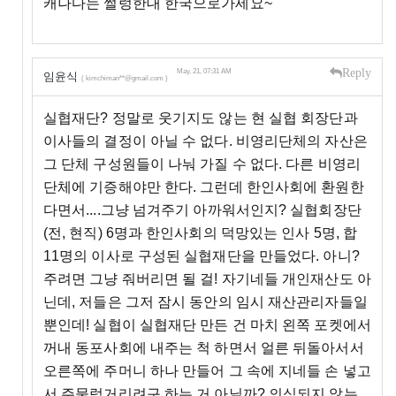
캐나다는 썰렁한대 한국으로가세요~
Reply
May, 21, 07:31 AM
임윤식
( kimchiman**@gmail.com )
실협재단? 정말로 웃기지도 않는 현 실협 회장단과
이사들의 결정이 아닐 수 없다. 비영리단체의 자산은
그 단체 구성원들이 나눠 가질 수 없다. 다른 비영리
단체에 기증해야만 한다. 그런데 한인사회에 환원한
다면서....그냥 넘겨주기 아까워서인지? 실협회장단
(전, 현직) 6명과 한인사회의 덕망있는 인사 5명, 합
11명의 이사로 구성된 실협재단을 만들었다. 아니?
주려면 그냥 줘버리면 될 걸! 자기네들 개인재산도 아
닌데, 저들은 그저 잠시 동안의 임시 재산관리자들일
뿐인데! 실협이 실협재단 만든 건 마치 왼쪽 포켓에서
꺼내 동포사회에 내주는 척 하면서 얼른 뒤돌아서서
오른쪽에 주머니 하나 만들어 그 속에 지네들 손 넣고
서 주물럭거리려구 하는 거 아닐까? 의심되지 않는