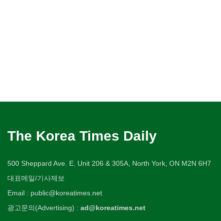
The Korea Times Daily
500 Sheppard Ave. E. Unit 206 & 305A, North York, ON M2N 6H7
대표메일/기사제보
Email : public@koreatimes.net
광고문의(Advertising) :
ad@koreatimes.net