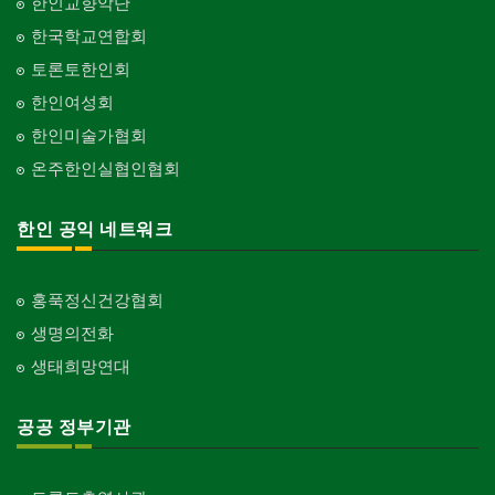
한인교향악단
한국학교연합회
토론토한인회
한인여성회
한인미술가협회
온주한인실협인협회
한인 공익 네트워크
홍푹정신건강협회
생명의전화
생태희망연대
공공 정부기관