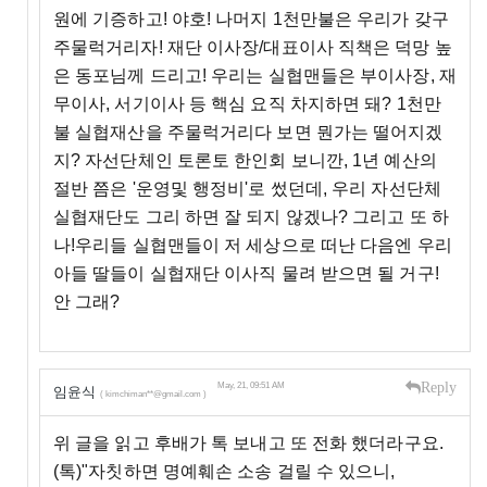
원에 기증하고! 야호! 나머지 1천만불은 우리가 갖구
주물럭거리자! 재단 이사장/대표이사 직책은 덕망 높
은 동포님께 드리고! 우리는 실협맨들은 부이사장, 재
무이사, 서기이사 등 핵심 요직 차지하면 돼? 1천만
불 실협재산을 주물럭거리다 보면 뭔가는 떨어지겠
지? 자선단체인 토론토 한인회 보니깐, 1년 예산의
절반 쯤은 '운영및 행정비'로 썼던데, 우리 자선단체
실협재단도 그리 하면 잘 되지 않겠나? 그리고 또 하
나!우리들 실협맨들이 저 세상으로 떠난 다음엔 우리
아들 딸들이 실협재단 이사직 물려 받으면 될 거구!
안 그래?
Reply
May, 21, 09:51 AM
임윤식
( kimchiman**@gmail.com )
위 글을 읽고 후배가 톡 보내고 또 전화 했더라구요.
(톡)"자칫하면 명예훼손 소송 걸릴 수 있으니,