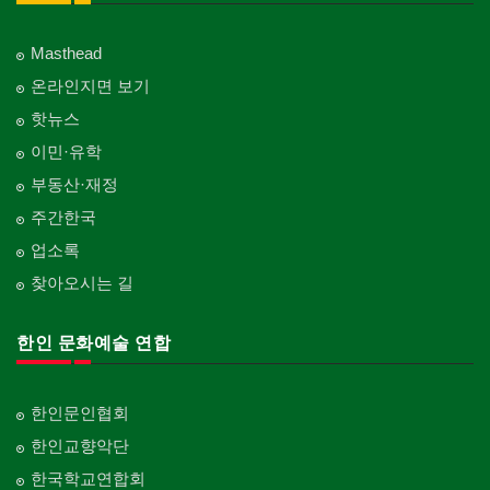
Masthead
온라인지면 보기
핫뉴스
이민·유학
부동산·재정
주간한국
업소록
찾아오시는 길
한인 문화예술 연합
한인문인협회
한인교향악단
한국학교연합회