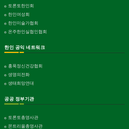
토론토한인회
한인여성회
한인미술가협회
온주한인실협인협회
한인 공익 네트워크
홍푹정신건강협회
생명의전화
생태희망연대
공공 정부기관
토론토총영사관
몬트리올총영사관