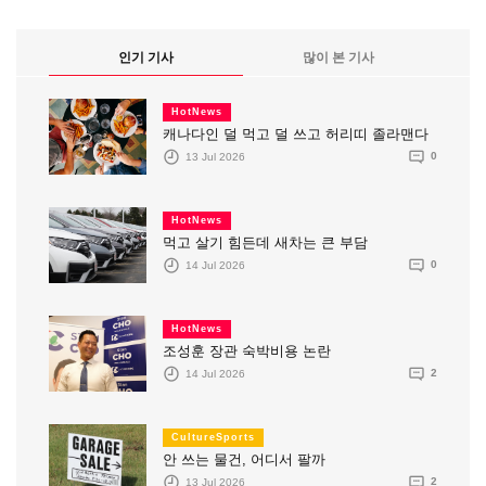
인기 기사
많이 본 기사
HotNews
캐나다인 덜 먹고 덜 쓰고 허리띠 졸라맨다
13 Jul 2026
0
HotNews
먹고 살기 힘든데 새차는 큰 부담
14 Jul 2026
0
HotNews
조성훈 장관 숙박비용 논란
14 Jul 2026
2
CultureSports
안 쓰는 물건, 어디서 팔까
13 Jul 2026
2