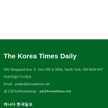
The Korea Times Daily
500 Sheppard Ave. E. Unit 206 & 305A, North York, ON M2N 6H7
대표메일/기사제보
Email : public@koreatimes.net
광고문의(Advertising) :
ad@koreatimes.net
캐나다 한국일보