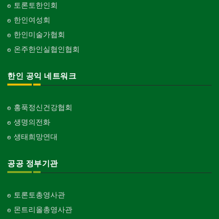
토론토한인회
한인여성회
한인미술가협회
온주한인실협인협회
한인 공익 네트워크
홍푹정신건강협회
생명의전화
생태희망연대
공공 정부기관
토론토총영사관
몬트리올총영사관