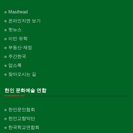
Masthead
온라인지면 보기
핫뉴스
이민·유학
부동산·재정
주간한국
업소록
찾아오시는 길
한인 문화예술 연합
한인문인협회
한인교향악단
한국학교연합회