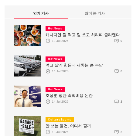
인기 기사
많이 본 기사
HotNews
캐나다인 덜 먹고 덜 쓰고 허리띠 졸라맨다
13 Jul 2026
0
HotNews
먹고 살기 힘든데 새차는 큰 부담
14 Jul 2026
0
HotNews
조성훈 장관 숙박비용 논란
14 Jul 2026
2
CultureSports
안 쓰는 물건, 어디서 팔까
13 Jul 2026
2