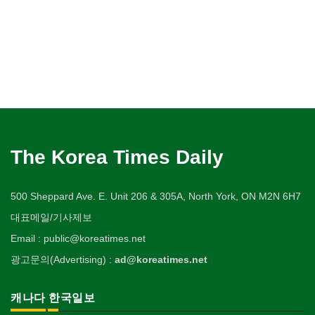
The Korea Times Daily
500 Sheppard Ave. E. Unit 206 & 305A, North York, ON M2N 6H7
대표메일/기사제보
Email : public@koreatimes.net
광고문의(Advertising) :
ad@koreatimes.net
캐나다 한국일보