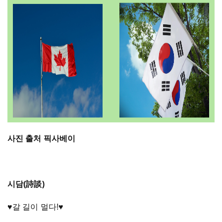
사진 출처 픽사베이
시담(詩談)
♥갈 길이 멀다!♥