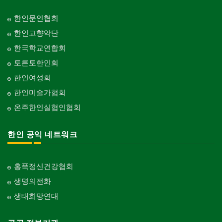
한인문인협회
한인교향악단
한국학교연합회
토론토한인회
한인여성회
한인미술가협회
온주한인실협인협회
한인 공익 네트워크
홍푹정신건강협회
생명의전화
생태희망연대