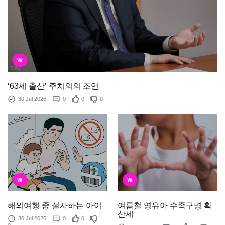
W
‘63세 출산’ 주치의의 조언
30 Jul 2026
0
0
0
W
W
여름철 영유아 수족구병 확
해외여행 중 설사하는 아이
산세
30 Jul 2026
0
0