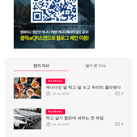
인기 기사
많이 본 기사
HotNews
캐나다인 덜 먹고 덜 쓰고 허리띠 졸라맨다
13 Jul 2026
0
HotNews
먹고 살기 힘든데 새차는 큰 부담
14 Jul 2026
0