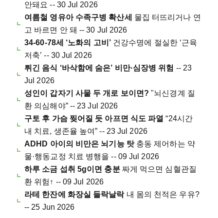
안돼요 -- 30 Jul 2026
여름철 영유아 수족구병 확산세
물집 터뜨리거나 연
고 바르면 안 돼 -- 30 Jul 2026
34-60-78세 ‘노화의 고비’
건강수명에 절실한 ‘근육
저축’ -- 30 Jul 2026
튀긴 음식 ‘바삭함에 숨은’ 비만·심장병 위험
-- 23
Jul 2026
성인이 갑자기 사물 두 개로 보이면?
"뇌신경계 질
환 의심해야” -- 23 Jul 2026
구토 후 가슴 찢어질 듯 아프면 식도 파열
“24시간
내 치료, 생존율 높여” -- 23 Jul 2026
ADHD 아이의 비만은 뇌기능 탓
충동 제어하는 약
물·행동교정 치료 병행을 -- 09 Jul 2026
하루 소금 섭취 5g이면 충분
짜게 먹으면 심혈관질
환 위험↑ -- 09 Jul 2026
라테 한잔에 화장실 들락날락
내 몸의 천적은 우유?
-- 25 Jun 2026