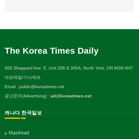
The Korea Times Daily
500 Sheppard Ave. E. Unit 206 & 305A, North York, ON M2N 6H7
대표메일/기사제보
Email : public@koreatimes.net
광고문의(Advertising) :
ad@koreatimes.net
캐나다 한국일보
Masthead