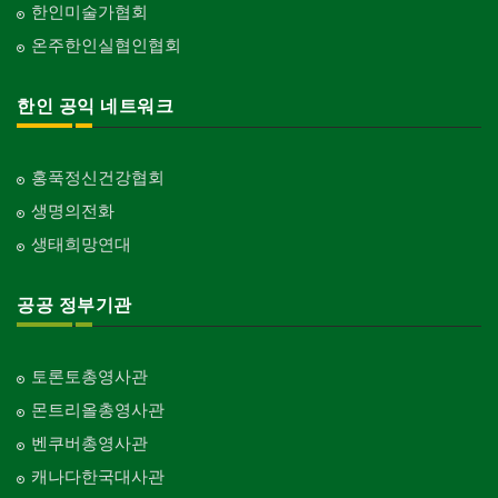
한인미술가협회
온주한인실협인협회
한인 공익 네트워크
홍푹정신건강협회
생명의전화
생태희망연대
공공 정부기관
토론토총영사관
몬트리올총영사관
벤쿠버총영사관
캐나다한국대사관