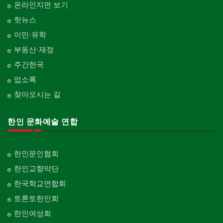
온라인지면 보기
핫뉴스
이민·유학
부동산·재정
주간한국
업소록
찾아오시는 길
한인 문화예술 연합
한인문인협회
한인교향악단
한국학교연합회
토론토한인회
한인여성회