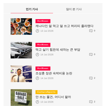
인기 기사
많이 본 기사
HotNews
캐나다인 덜 먹고 덜 쓰고 허리띠 졸라맨다
13 Jul 2026
0
HotNews
먹고 살기 힘든데 새차는 큰 부담
14 Jul 2026
0
HotNews
조성훈 장관 숙박비용 논란
14 Jul 2026
2
CultureSports
안 쓰는 물건, 어디서 팔까
13 Jul 2026
2