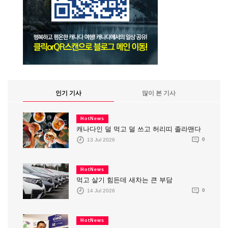
인기 기사
많이 본 기사
HotNews
캐나다인 덜 먹고 덜 쓰고 허리띠 졸라맨다
13 Jul 2026
0
HotNews
먹고 살기 힘든데 새차는 큰 부담
14 Jul 2026
0
HotNews