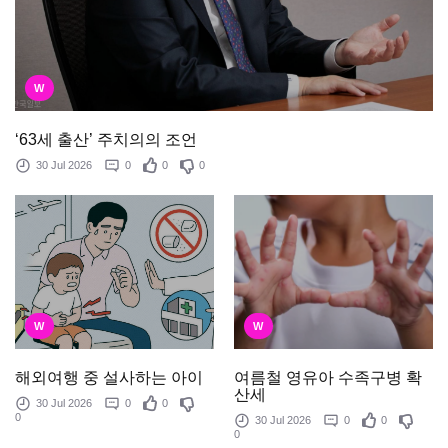
W
‘63세 출산’ 주치의의 조언
30 Jul 2026
0
0
0
W
W
여름철 영유아 수족구병 확
해외여행 중 설사하는 아이
산세
30 Jul 2026
0
0
0
30 Jul 2026
0
0
0