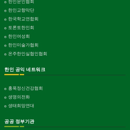
한인문인협회
한인교향악단
한국학교연합회
토론토한인회
한인여성회
한인미술가협회
온주한인실협인협회
한인 공익 네트워크
홍푹정신건강협회
생명의전화
생태희망연대
공공 정부기관